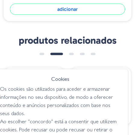
adicionar
produtos relacionados
€ 10.55
€ 9.95
Cookies
Rapala DT06 CRSD -
Bomba Crank 60F
Os cookies são utilizados para aceder e armazenar
Caribbean Shad
A06 Aurora Minnow
informações no seu dispositivo, de modo a oferecer
medium crankbait (1,5
medium crankbait (1,5
conteúdo e anúncios personalizados com base nos
- 2,75 m)
- 2,75 m)
seus dados.
Ao escolher "concordo" está a consentir que utilizem
cookies. Pode recusar ou pode recusar ou retirar o