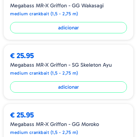
desempenho superior hoje.
Megabass MR-X Griffon - GG Wakasagi
medium crankbait (1,5 - 2,75 m)
Tamanho - 43mm
Peso - 1/4oz
Tipo - Floating
adicionar
Profundidade - 2.5m
€ 25.95
Megabass MR-X Griffon - SG Skeleton Ayu
medium crankbait (1,5 - 2,75 m)
adicionar
€ 25.95
Megabass MR-X Griffon - GG Moroko
medium crankbait (1,5 - 2,75 m)