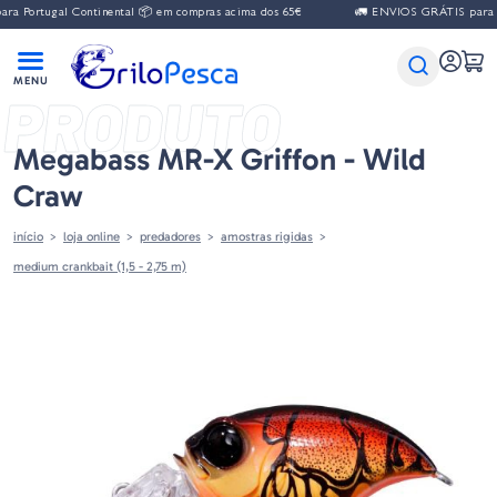
 Portugal Continental 📦 em compras acima dos 65€
🚛 ENVIOS GRÁTIS para Po
PRODUTO
Megabass MR-X Griffon - Wild
Craw
início
loja online
predadores
amostras rigidas
medium crankbait (1,5 - 2,75 m)