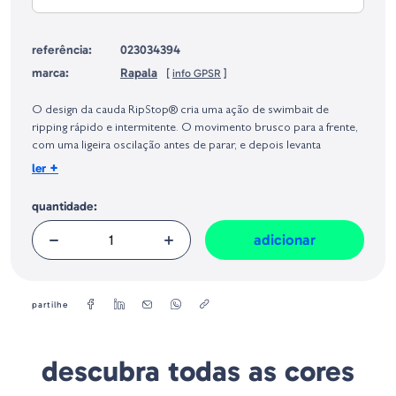
referência:
023034394
marca:
Rapala
[
info GPSR
]
Identificação do fabricante e/ou empresa responsável da venda na União
Europeia, dos produtos da marca, conforme requerido no Regulamento
O design da cauda RipStop® cria uma ação de swimbait de
Geral sobre a Segurança dos Produtos (GPSR):
ripping rápido e intermitente. O movimento brusco para a frente,
com uma ligeira oscilação antes de parar, e depois levanta
ligeiramente a cabeça com uma subida superlenta. Lance e enrole,
+
ler
enrole e pare, contraia, estale, ripping e suspenda, pesque à sua
maneira favorita para todas as espécies de peixes desportivos.
quantidade:
Plástico durável de duas partes com lábio integrado
adicionar
Ação de ripping e paragem brusca
Sistema de controlo duplo
Rabo de bota em plástico rígido
Peixes desportivos multiespécies
partilhe
Anzóis de arame fino VMC® de níquel preto
Tamanho - 9cm
descubra todas as cores
Peso - 7g
Tipo - Suspending