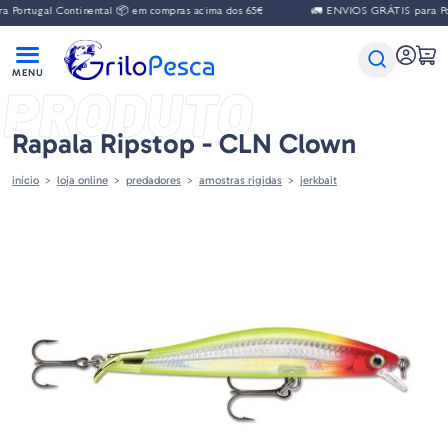
gal Continental 📦 em compras acima dos 65€
🚛 ENVIOS GRÁTIS para Portugal
PRODUTO
Rapala Ripstop - CLN Clown
início
loja online
predadores
amostras rigidas
jerkbait