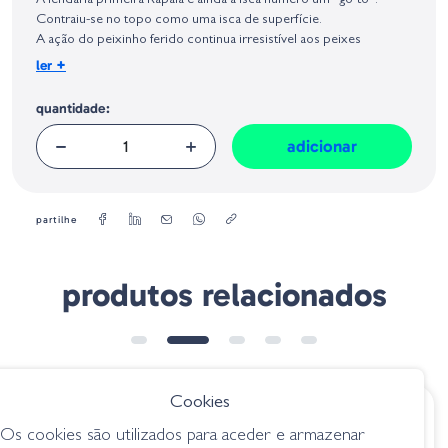
A lendária primeira Rapala e ainda a isca número um “go-to”.
Geral sobre a Segurança dos Produtos (GPSR):
Contraiu-se no topo como uma isca de superfície.
A ação do peixinho ferido continua irresistível aos peixes
predadores em todos os continentes o mundo.
+
ler
Peso:
quantidade:
3/16 oz
Tamanho:
9 cm
adicionar
partilhe
produtos relacionados
➕ OPÇÕES
Cookies
€ 11.85
€ 27.75
Os cookies são utilizados para aceder e armazenar