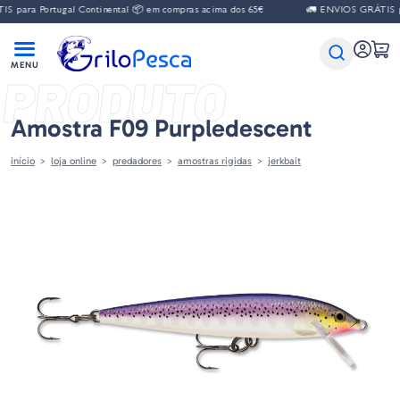
 para Portugal Continental 📦 em compras acima dos 65€
🚛 ENVIOS GRÁTIS par
PRODUTO
Amostra F09 Purpledescent
início
loja online
predadores
amostras rigidas
jerkbait