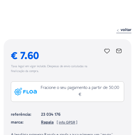
voltar
€ 7.60
Taxa legal em vigor incluído. Despesas de envio calculadas na
finalização da compra.
Fracione o seu pagamento a partir de 50,00
€
referência:
23 034 176
marca:
Rapala
[
info GPSR
]
Identificação do fabricante e/ou empresa responsável da venda na União
Europeia, dos produtos da marca, conforme requerido no Regulamento