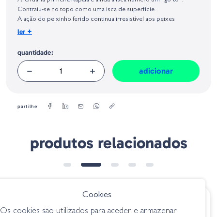
A lendária primeira Rapala e ainda a isca número um “go-to”.
Geral sobre a Segurança dos Produtos (GPSR):
Contraiu-se no topo como uma isca de superfície.
A ação do peixinho ferido continua irresistível aos peixes
predadores em todos os continentes o mundo.
+
ler
Peso:
quantidade:
4 g
Tamanho:
7 cm
adicionar
partilhe
produtos relacionados
➕ OPÇÕES
NOVIDADE
Cookies
€ 6.80
€ 29.85
Os cookies são utilizados para aceder e armazenar