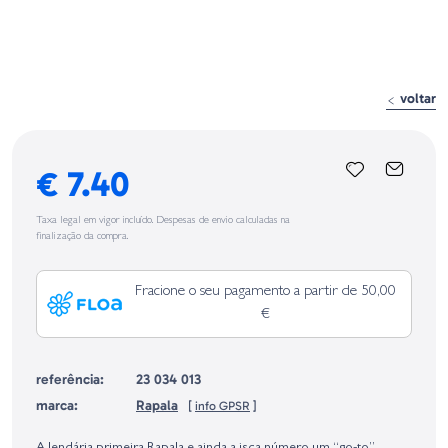
voltar
€ 7.40
Taxa legal em vigor incluído. Despesas de envio calculadas na
finalização da compra.
Fracione o seu pagamento a partir de 50,00
€
referência:
23 034 013
marca:
Rapala
[
info GPSR
]
Identificação do fabricante e/ou empresa responsável da venda na União
Europeia, dos produtos da marca, conforme requerido no Regulamento