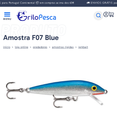
ara Portugal Continental 📦 em compras acima dos 65€
🚛 ENVIOS GRÁTIS para 
PRODUTO
Amostra F07 Blue
início
loja online
predadores
amostras rigidas
jerkbait