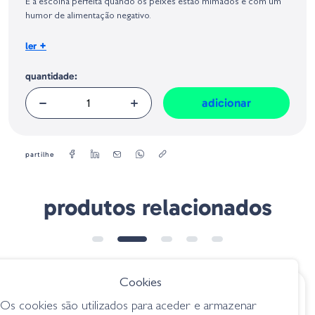
É a escolha perfeita quando os peixes estão mimados e com um
Geral sobre a Segurança dos Produtos (GPSR):
humor de alimentação negativo.
Peso:
+
ler
7 g
Tamanho:
9 cm
quantidade:
adicionar
partilhe
produtos relacionados
Cookies
€ 17.50
€ 9.50
Os cookies são utilizados para aceder e armazenar