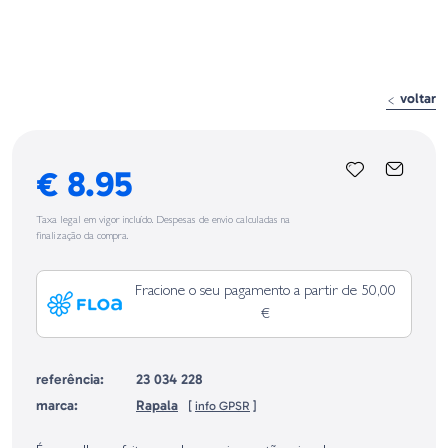
voltar
€ 8.95
Taxa legal em vigor incluído. Despesas de envio calculadas na
finalização da compra.
Fracione o seu pagamento a partir de 50,00
€
referência:
23 034 228
marca:
Rapala
[
info GPSR
]
Identificação do fabricante e/ou empresa responsável da venda na União
Europeia, dos produtos da marca, conforme requerido no Regulamento