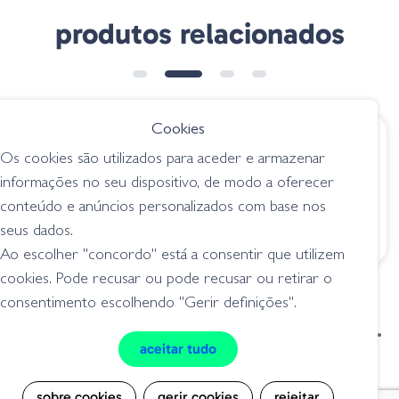
produtos relacionados
➕ OPÇÕES
➕ OPÇÕES
Cookies
€ 26.80
€ 6.15
desde
Os cookies são utilizados para aceder e armazenar
The Big Spoon
Blue Fox Vibrax
informações no seu dispositivo, de modo a oferecer
Silver Holografica
Foxtail - SXW
conteúdo e anúncios personalizados com base nos
spoon / medalhas
spoon / medalhas
seus dados.
Ao escolher "concordo" está a consentir que utilizem
cookies. Pode recusar ou pode recusar ou retirar o
consentimento escolhendo "Gerir definições".
condições de venda
livro de reclamações
aceitar tudo
privacidade
cookies
sobre cookies
gerir cookies
rejeitar