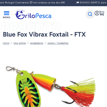
 Portugal Continental 📦 em compras acima dos 65€
🚛 ENVIOS GRÁTIS para Po
PRODUTO
Blue Fox Vibrax Foxtail - FTX
início
loja online
predadores
spoon / medalhas