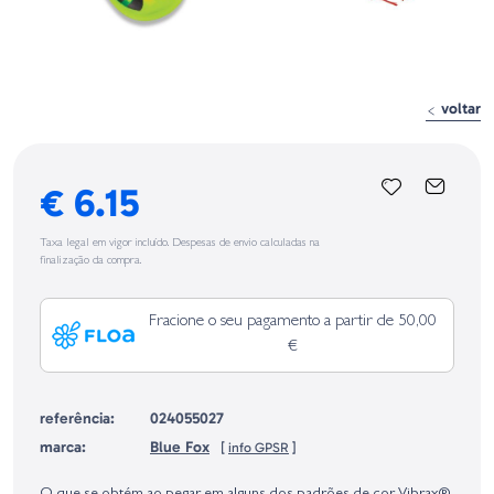
voltar
€ 6.15
Taxa legal em vigor incluído. Despesas de envio calculadas na
finalização da compra.
Fracione o seu pagamento a partir de 50,00
€
referência:
024055027
marca:
Blue Fox
[
info GPSR
]
Identificação do fabricante e/ou empresa responsável da venda na União
Europeia, dos produtos da marca, conforme requerido no Regulamento