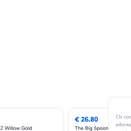
➕ OPÇÕES
Os coo
€ 26.80
inform
Z Willow Gold
The Big Spoon Silver Hol