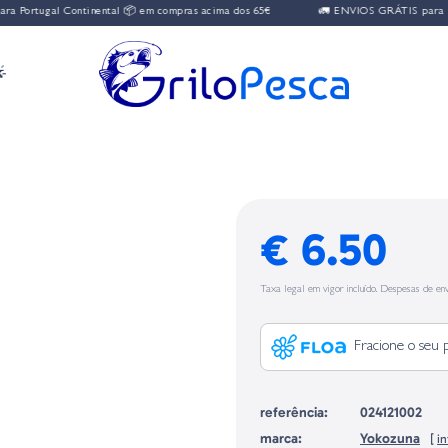
Portugal Continental 📦 em compras acima dos 65€
🚛 ENVIOS GRÁTIS para Port

€ 6.50
Taxa legal em vigor incluído. Despesas de env
Fracione o seu 
referência:
024121002
marca:
Yokozuna
[
i