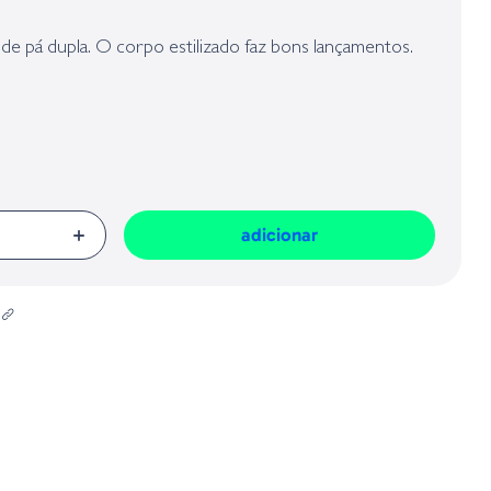
presa responsável da venda na União Europeia, dos produtos da marca,
Geral sobre a Segurança dos Produtos (GPSR):
de pá dupla. O corpo estilizado faz bons lançamentos.
adicionar