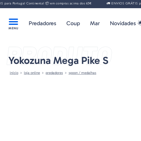
ara Portugal Continental 📦 em compras acima dos 65€
🚛 ENVIOS GRÁTIS para 
Predadores
Coup
Mar
Novidades 
PRODUTO
Yokozuna Mega Pike S
início
loja online
predadores
spoon / medalhas