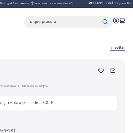
ugal Continental 📦 em compras acima dos 65€
🚛 ENVIOS GRÁTIS para Portuga
voltar
io calculadas na finalização da compra.
pagamento a partir de 50,00 €
nfo GPSR
]