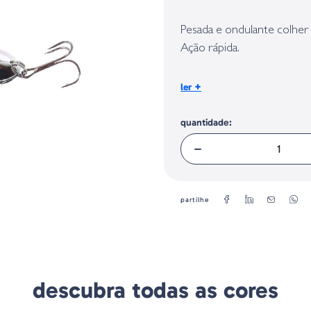
Identificação do fabricante e/ou em
conforme requerido no Regulamento 
Pesada e ondulante colher 
Ação rápida.
-Tamanho: 120 mm
+
ler
-Peso: 47 g
quantidade:
partilhe
descubra todas as cores