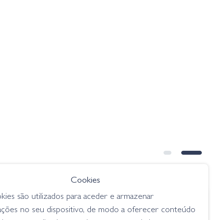
➕ OPÇÕES
Cookies
kies são utilizados para aceder e armazenar
€ 5.75
ações no seu dispositivo, de modo a oferecer conteúdo
ografica
Blue Fox Vibrax Classic - FT