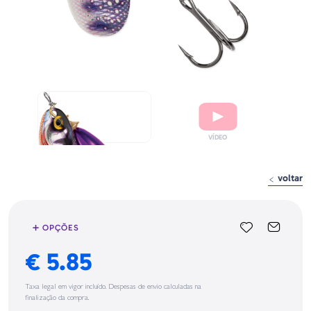
voltar
➕ OPÇÕES
€ 5.85
Taxa legal em vigor incluído. Despesas de envio calculadas na
finalização da compra.