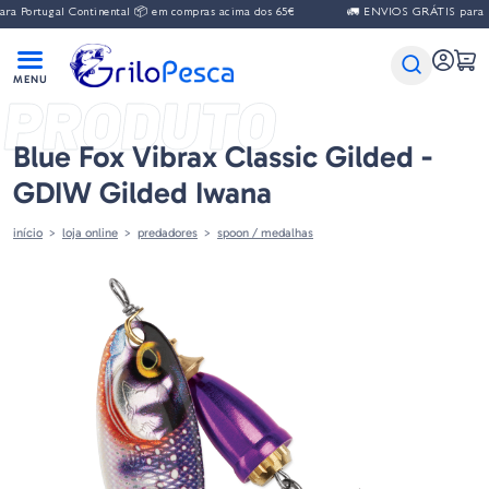
 Portugal Continental 📦 em compras acima dos 65€
🚛 ENVIOS GRÁTIS para Por
PRODUTO
Blue Fox Vibrax Classic Gilded -
GDIW Gilded Iwana
início
loja online
predadores
spoon / medalhas