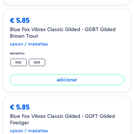
Para águas correntes e lagos parados
Tamanho / Peso
€ 5.85
GD2 6g
Blue Fox Vibrax Classic Gilded - GDBT Gilded
GD3 8g
Brown Trout
spoon / medalhas
tamanho:
GD2
GD3
adicionar
€ 5.85
Blue Fox Vibrax Classic Gilded - GDFT Gilded
Firetiger
spoon / medalhas