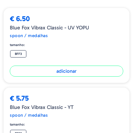
Tamanho / Peso
BFF2 6g
€ 6.50
BFF3 8g
Blue Fox Vibrax Classic - UV YOPU
spoon / medalhas
tamanho:
BFF3
adicionar
€ 5.75
Blue Fox Vibrax Classic - YT
spoon / medalhas
tamanho: