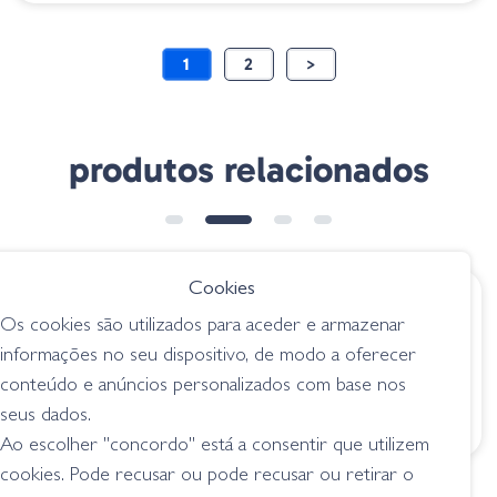
1
2
>
produtos relacionados
Cookies
€ 6.25
€ 7.95
Os cookies são utilizados para aceder e armazenar
Decoy Trailer Blade
TRD SpinZ Willow
informações no seu dispositivo, de modo a oferecer
WL BL-10S
Silver
conteúdo e anúncios personalizados com base nos
spoon / medalhas
spoon / medalhas
seus dados.
Ao escolher "concordo" está a consentir que utilizem
cookies. Pode recusar ou pode recusar ou retirar o