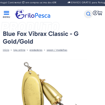
al Continental 📦 em compras acima dos 65€
🚛 ENVIOS GRÁTIS para Portugal C
PRODUTO
Blue Fox Vibrax Classic - G
Gold/Gold
início
loja online
predadores
spoon / medalhas