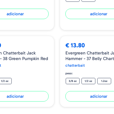
adicionar
adicionar
0
€ 13.80
n Chatterbait Jack
Evergreen Chatterbait J
- 38 Green Pumpkin Red
Hammer - 37 Belly Chart
t
chatterbait
peso:
1/2 oz
3/8 oz
1/2 oz
1.2oz
adicionar
adicionar