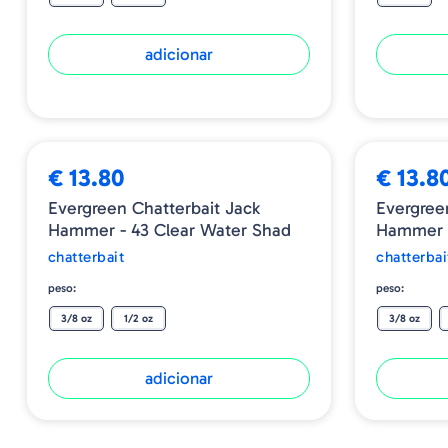
adicionar
€ 13.80
€ 13.8
Evergreen Chatterbait Jack
Evergree
Hammer - 43 Clear Water Shad
Hammer 
chatterbait
chatterbai
peso:
peso:
3/8 oz
1/2 oz
3/8 oz
adicionar