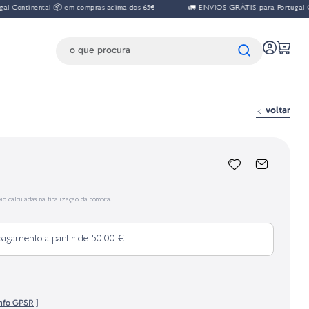
nental 📦 em compras acima dos 65€
🚛 ENVIOS GRÁTIS para Portugal Continent
voltar
io calculadas na finalização da compra.
pagamento a partir de 50,00 €
info GPSR
]