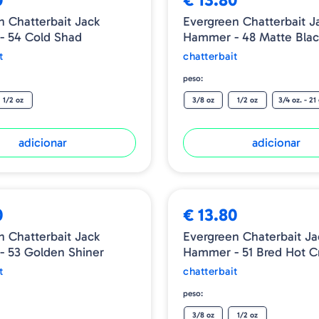
Ao atingir o fundo ou
n Chatterbait Jack
Evergreen Chatterbait J
irregular por um mome
 54 Cold Shad
Hammer - 48 Matte Blac
o que pode induzir u
t
chatterbait
O formato da cabeça 
superfície da água, faci
peso:
Segure o trailer fir
1/2 oz
3/8 oz
1/2 oz
3/4 oz. - 21 
trailers grandes e uso
Anzol de arame pesado
adicionar
adicionar
deixa passar peixes g
0
€ 13.80
n Chatterbait Jack
Evergreen Chaterbait Ja
 53 Golden Shiner
Hammer - 51 Bred Hot C
t
chatterbait
peso:
3/8 oz
1/2 oz