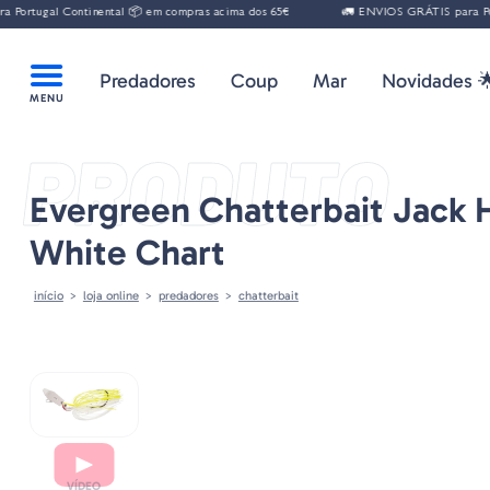
al Continental 📦 em compras acima dos 65€
🚛 ENVIOS GRÁTIS para Portugal C
Predadores
Coup
Mar
Novidades 
PRODUTO
Evergreen Chatterbait Jack 
White Chart
início
loja online
predadores
chatterbait