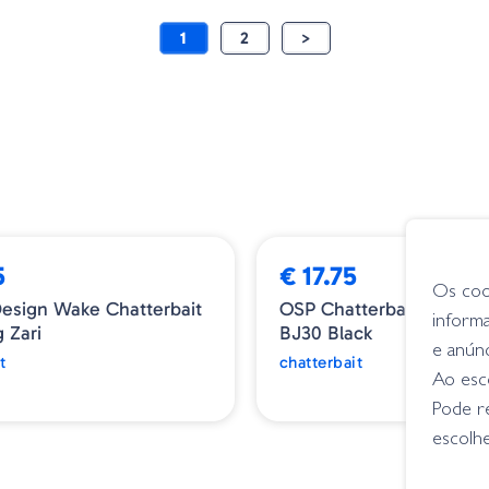
1
2
>
➕ OPÇÕES
5
€ 17.75
Os coo
esign Wake Chatterbait
OSP Chatterbait Metal Bl
inform
g Zari
BJ30 Black
e anún
t
chatterbait
Ao esco
Pode r
escolhe