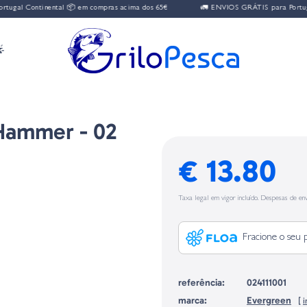
ontinental 📦 em compras acima dos 65€
🚛 ENVIOS GRÁTIS para Portugal Conti

Hammer - 02
€ 13.80
Taxa legal em vigor incluído. Despesas de env
Fracione o seu 
referência:
024111001
marca:
Evergreen
[