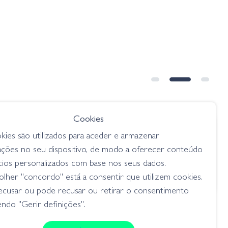
➕ OPÇÕES
Cookies
€ 7.50
kies são utilizados para aceder e armazenar
ade Jig -
Sakura Cajun Chatterbait - JC08
ações no seu dispositivo, de modo a oferecer conteúdo
Hot Chart
cios personalizados com base nos seus dados.
chatterbait
lher "concordo" está a consentir que utilizem cookies.
ecusar ou pode recusar ou retirar o consentimento
ndo "Gerir definições".