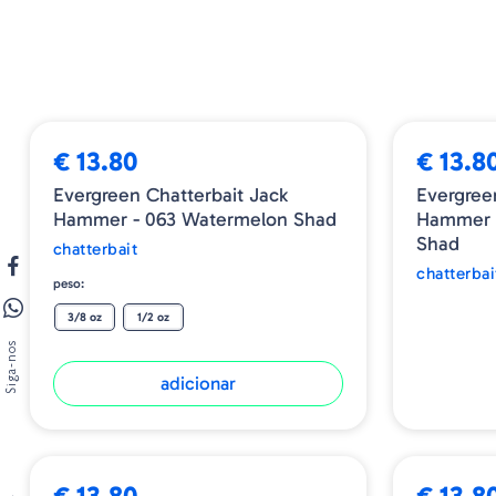
ESGOTADO
€ 13.80
€ 13.8
Evergreen Chatterbait Jack
Evergree
Hammer - 063 Watermelon Shad
Hammer 
Shad
chatterbait
chatterbai
peso:
3/8 oz
1/2 oz
Siga-nos
adicionar
€ 13.80
€ 13.8