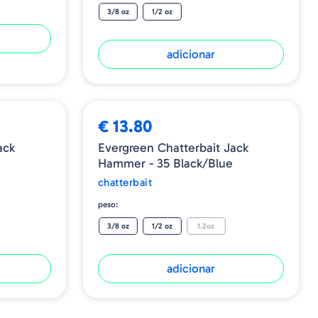
3/8 oz
1/2 oz
adicionar
€ 13.80
ack
Evergreen Chatterbait Jack
Hammer - 35 Black/Blue
chatterbait
peso:
3/8 oz
1/2 oz
1.2oz
adicionar