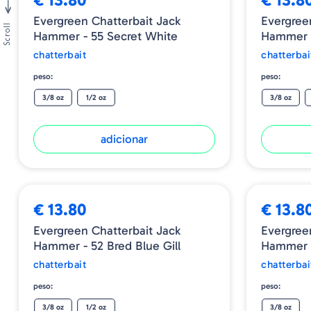
Evergreen Chatterbait Jack
Evergree
Scroll
Hammer - 55 Secret White
Hammer -
chatterbait
chatterbai
peso:
peso:
3/8 oz
1/2 oz
3/8 oz
adicionar
€ 13.80
€ 13.8
Evergreen Chatterbait Jack
Evergree
Hammer - 52 Bred Blue Gill
Hammer -
chatterbait
chatterbai
peso:
peso:
3/8 oz
1/2 oz
3/8 oz