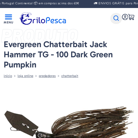
al Continental 📦 em compras acima dos 65€
🚛 ENVIOS GRÁTIS para Portugal C
PRODUTO
Evergreen Chatterbait Jack
Hammer TG - 100 Dark Green
Pumpkin
início
loja online
predadores
chatterbait