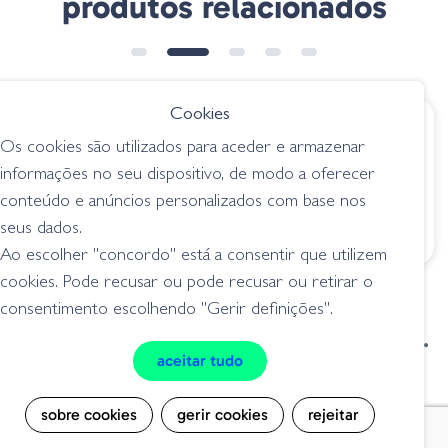
produtos relacionados
➕ OPÇÕES
➕ OPÇÕES
Cookies
€ 13.80
€ 15.95
desde
Os cookies são utilizados para aceder e armazenar
Evergreen
Zman Chatterbait
informações no seu dispositivo, de modo a oferecer
Chatterbait Jack
Project Z - 02
conteúdo e anúncios personalizados com base nos
Hammer - 08 Pre
Blueback Herring
Spawn Dynamite
seus dados.
chatterbait
chatterbait
Ao escolher "concordo" está a consentir que utilizem
cookies. Pode recusar ou pode recusar ou retirar o
consentimento escolhendo "Gerir definições".
condições de venda
livro de reclamações
aceitar tudo
privacidade
cookies
sobre cookies
gerir cookies
rejeitar
Grilo Pesca - Loja de Pesca e Competição © Todos os direitos reservados |
Desenvolvido por
Bomsite