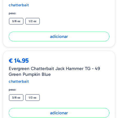
Anzol de arame pesado com formato fácil de furar e difícil
chatterbait
de dobrar que não deixa passar peixes grandes
peso:
3/8 oz
1/2 oz
adicionar
€ 14.95
Evergreen Chatterbait Jack Hammer TG - 49
Green Pumpkin Blue
chatterbait
peso:
3/8 oz
1/2 oz
adicionar