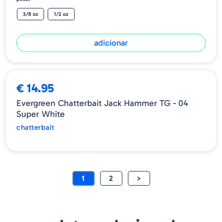
3/8 oz
1/2 oz
adicionar
ESGOTADO
€ 14.95
Evergreen Chatterbait Jack Hammer TG - 04
Super White
chatterbait
1
2
>