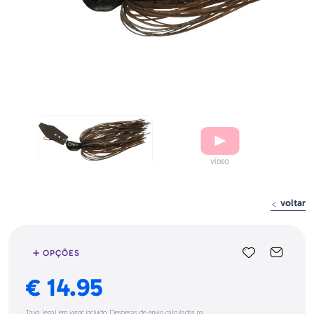
voltar
➕ OPÇÕES
€ 14.95
Taxa legal em vigor incluído. Despesas de envio calculadas na