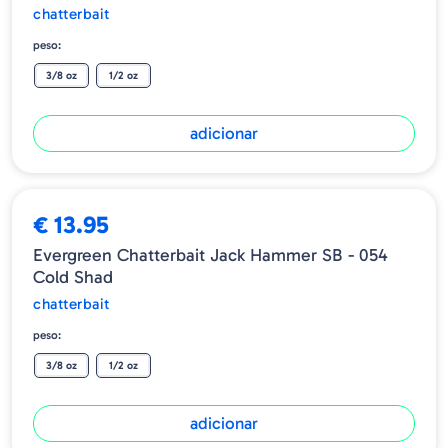
chatterbait
peso:
3/8 oz
1/2 oz
adicionar
€ 13.95
Evergreen Chatterbait Jack Hammer SB - 054
Cold Shad
chatterbait
peso:
3/8 oz
1/2 oz
adicionar