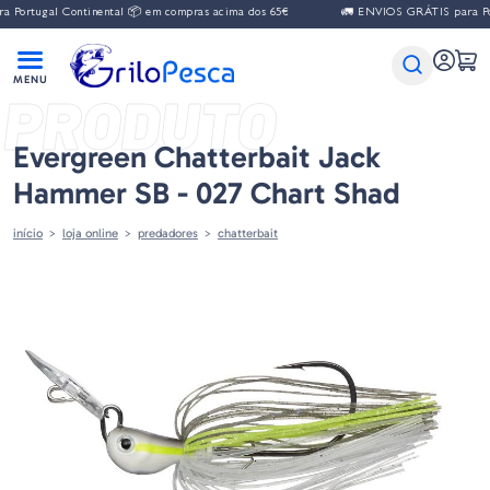
gal Continental 📦 em compras acima dos 65€
🚛 ENVIOS GRÁTIS para Portugal
PRODUTO
Evergreen Chatterbait Jack
Hammer SB - 027 Chart Shad
início
loja online
predadores
chatterbait