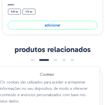
peso:
3/8 oz
1/2 oz
adicionar
produtos relacionados
➕ OPÇÕES
➕ OPÇÕES
Cookies
€ 11.99
€ 17.75
Os cookies são utilizados para aceder e armazenar
AGR Baits
OSP Chatterbait
informações no seu dispositivo, de modo a oferecer
Chatterbait Goliat -
Metal Blade Jig -
conteúdo e anúncios personalizados com base nos
Special White
BJ30 Black
seus dados.
chatterbait
chatterbait