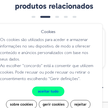
produtos relacionados
➕ OPÇÕES
Cookies
€ 7.50
€ 8.95
Os cookies são utilizados para aceder e armazenar
Sakura Cajun
Zman The Original
informações no seu dispositivo, de modo a oferecer
Chatterbait - JC08
Chatterbait - White
conteúdo e anúncios personalizados com base nos
Hot Chart
Chart
seus dados.
chatterbait
chatterbait
Ao escolher "concordo" está a consentir que utilizem
cookies. Pode recusar ou pode recusar ou retirar o
consentimento escolhendo "Gerir definições".
condições de venda
livro de reclamações
aceitar tudo
privacidade
cookies
sobre cookies
gerir cookies
rejeitar
Grilo Pesca - Loja de Pesca e Competição © Todos os direitos reservados |