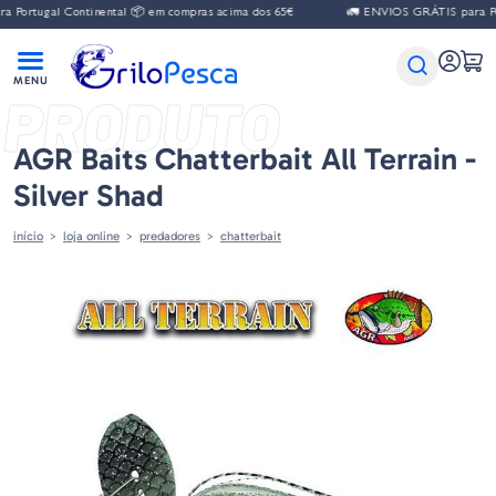
gal Continental 📦 em compras acima dos 65€
🚛 ENVIOS GRÁTIS para Portugal 
PRODUTO
AGR Baits Chatterbait All Terrain -
Silver Shad
início
loja online
predadores
chatterbait