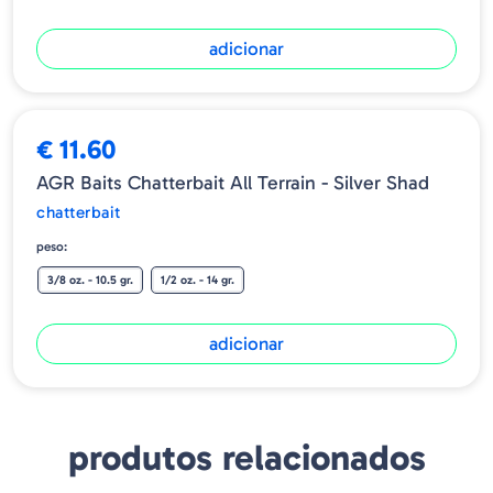
adicionar
➕ OPÇÕES
€ 11.60
AGR Baits Chatterbait All Terrain - Silver Shad
chatterbait
peso:
3/8 oz. - 10.5 gr.
1/2 oz. - 14 gr.
adicionar
produtos relacionados