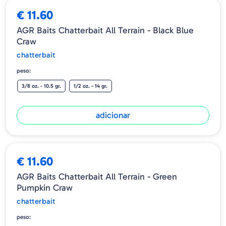
durabilidade e apresentação na água.
€ 11.60
Disponível em 3/8 onças e 1/2 onças.
AGR Baits Chatterbait All Terrain - Black Blue
Craw
chatterbait
peso:
3/8 oz. - 10.5 gr.
1/2 oz. - 14 gr.
adicionar
€ 11.60
AGR Baits Chatterbait All Terrain - Green
Pumpkin Craw
chatterbait
peso: