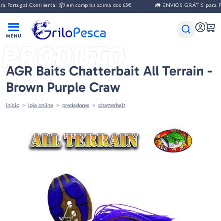
ugal Continental 📦 em compras acima dos 65€
🚛 ENVIOS GRÁTIS para Portugal
PRODUTO
AGR Baits Chatterbait All Terrain -
Brown Purple Craw
início
loja online
predadores
chatterbait