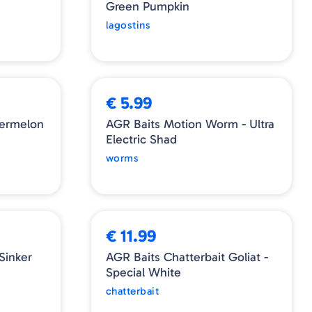
Green Pumpkin
lagostins
➕ OPÇÕES
€ 5.99
termelon
AGR Baits Motion Worm - Ultra
Electric Shad
worms
➕ OPÇÕES
€ 11.99
Sinker
AGR Baits Chatterbait Goliat -
Special White
chatterbait