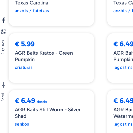
Texas Carolina
Texas Ca
anzóis / fateixas
anzóis / 
NOVIDADE
NOVIDAD
€ 5.99
€ 6.4
Siga-nos
AGR Baits Kratos - Green
AGR Bai
Pumpkin
Pumpki
criaturas
lagostins
➕ OPÇÕES
➕ OPÇÕE
Scroll
€ 6.49
€ 6.4
desde
AGR Baits Still Worm - Silver
AGR Bait
Shad
Waterme
senkos
lagostins