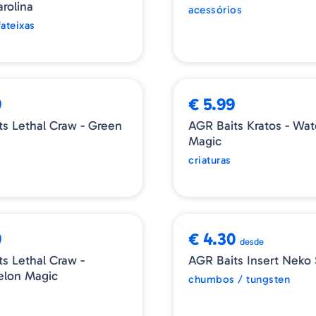
rolina
acessórios
fateixas
E
➕ OPÇÕES
9
€ 5.99
ts Lethal Craw - Green
AGR Baits Kratos - Wa
n
Magic
criaturas
S
9
€ 4.30
desde
s Lethal Craw -
AGR Baits Insert Neko 
lon Magic
chumbos / tungsten