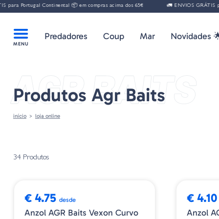
ara Portugal Continental 📦 em compras acima dos 65€
🚛 ENVIOS GRÁTIS para
Predadores
Coup
Mar
Novidades 
AGR BAITS
Produtos Agr Baits
início
loja online
34 Produtos
NOVIDADE
NOVIDAD
€ 4.75
€ 4.10
desde
Anzol AGR Baits Vexon Curvo
Anzol A