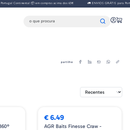
tugal Continental 📦 em compras acima dos 65€
🚛 ENVIOS GRÁTIS para Portuga
partilhe
➕ OPÇÕES
NOVIDADE
€ 6.49
360º
AGR Baits Finesse Craw -