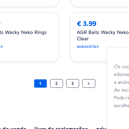
9
€ 3.99
ts Wacky Neko Rings
AGR Baits Wacky Neko
Clear
os
acessórios
Os coo
inform
e anún
1
2
3
>
Ao esco
Pode r
escolhe