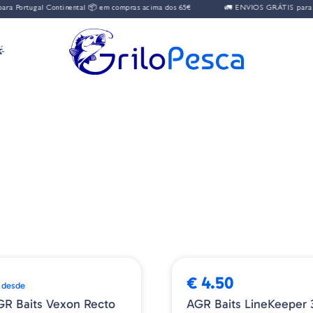
 Portugal Continental 📦 em compras acima dos 65€
🚛 ENVIOS GRÁTIS para Por

E
NOVIDADE
BESTSELLER
€ 4.50
desde
GR Baits Vexon Recto
AGR Baits LineKeeper 