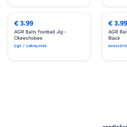
➕ OPÇÕES
€ 3.99
€ 3.9
AGR Baits Football Jig -
AGR Bai
Okeechobee
Black
jigs / cabeçotes
acessóri