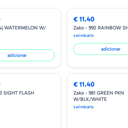
saberá que está montando 
funcionará corretamente. 
0
€ 11.40
194j WATERMELON W/
Zako - 992 RAINBOW S
Tamanho: 4"
swimbaits
Unidades: 6
adicionar
adicionar
ESGOTADO
0
€ 11.40
93 SIGHT FLASH
Zako - 981 GREEN PKN
W/BLK/WHITE
swimbaits