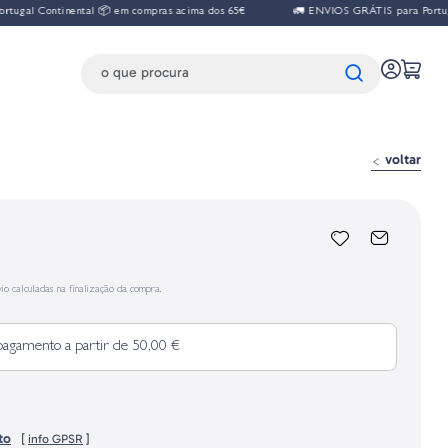
al Continental 📦 em compras acima dos 65€
🚛 ENVIOS GRÁTIS para Portugal 
voltar
io calculadas na finalização da compra.
pagamento a partir de 50,00 €
to
[
info GPSR
]