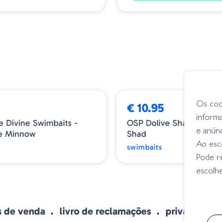
Os coo
€ 10.95
inform
e Divine Swimbaits -
OSP Dolive Shad - TW1
e anún
ce Minnow
Shad
Ao esco
s
swimbaits
Pode r
escolhe
s de venda
livro de reclamações
privacidade