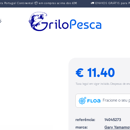
rtugal Continental 📦 em compras acima dos 65€
🚛 ENVIOS GRÁTIS para Portug

D
€ 11.40
Taxa legal em vigor incluído. Despesas de env
Fracione o seu 
referência:
14045273
marca:
Gary Yamamo