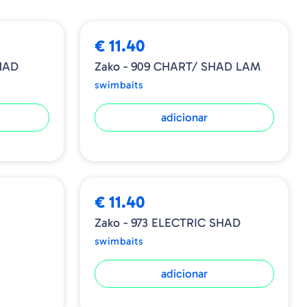
no centro e isso significa que o Zako sempre
”
€ 11.40
HAD
Zako - 909 CHART/ SHAD LAM
swimbaits
adicionar
€ 11.40
Zako - 973 ELECTRIC SHAD
swimbaits
adicionar