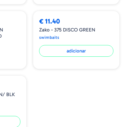
€ 11.40
ON
Zako - 375 DISCO GREEN
D
swimbaits
adicionar
N/ BLK