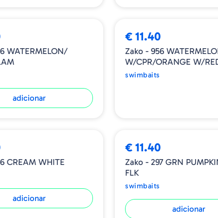
ESGOTADO
0
€ 11.40
906 WATERMELON/
Zako - 956 WATERMEL
LAM
W/CPR/ORANGE W/RE
swimbaits
adicionar
0
€ 11.40
036 CREAM WHITE
Zako - 297 GRN PUMPKI
FLK
swimbaits
adicionar
adicionar