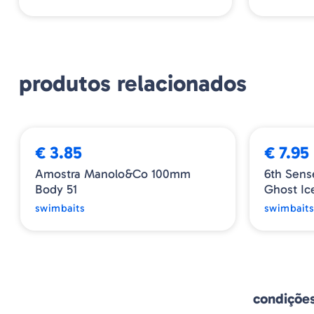
produtos relacionados
➕ OPÇÕES
€ 3.85
€ 7.95
Amostra Manolo&co 100mm
6th Sens
Body 51
Ghost I
swimbaits
swimbait
condiçõe