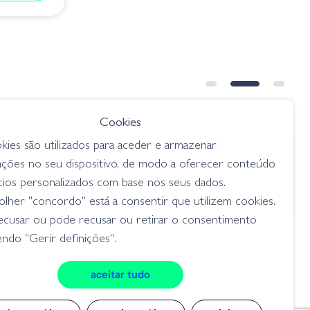
Cookies
kies são utilizados para aceder e armazenar
€ 14.40
desde
ações no seu dispositivo, de modo a oferecer conteúdo
29 Neo´n
Alpha Hacker - 01 Baby Bass
cios personalizados com base nos seus dados.
swimbaits
lher "concordo" está a consentir que utilizem cookies.
ecusar ou pode recusar ou retirar o consentimento
ndo "Gerir definições".
aceitar tudo
cookies