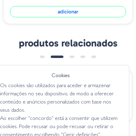
adicionar
produtos relacionados
Cookies
€ 9.50
€ 15.20
Os cookies são utilizados para aceder e armazenar
Amostra
Amostra Bariki Shad
informações no seu dispositivo, de modo a oferecer
Manolo&co 1/2
5.8-03 Wakasagi
conteúdo e anúncios personalizados com base nos
120mm BLS
swimbaits
seus dados.
swimbaits
Ao escolher "concordo" está a consentir que utilizem
cookies. Pode recusar ou pode recusar ou retirar o
consentimento escolhendo "Gerir definições".