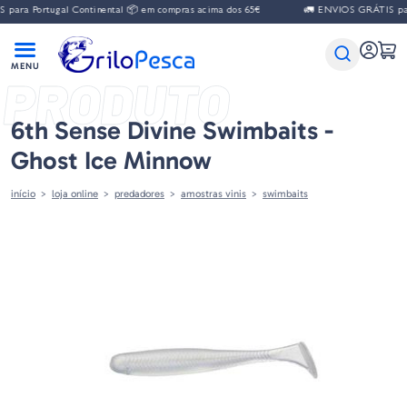
ara Portugal Continental 📦 em compras acima dos 65€
🚛 ENVIOS GRÁTIS para 
PRODUTO
6th Sense Divine Swimbaits -
Ghost Ice Minnow
início
loja online
predadores
amostras vinis
swimbaits