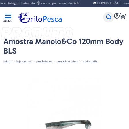
a Portugal Continental 📦 em compras acima dos 65€
🚛 ENVIOS GRÁTIS para P
PRODUTO
Amostra Manolo&co 120mm Body
BLS
início
loja online
predadores
amostras vinis
swimbaits