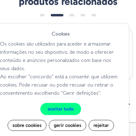
produtos relacionados
➕ OPÇÕES
Cookies
€ 15.30
€ 14.95
desde
Os cookies são utilizados para aceder e armazenar
Amostra Hollow
Sawamura One Up
informações no seu dispositivo, de modo a oferecer
Body Shiner Violet
Shad - 170 Anchovy
conteúdo e anúncios personalizados com base nos
Ghost Shiner
swimbaits
seus dados.
swimbaits
Ao escolher "concordo" está a consentir que utilizem
cookies. Pode recusar ou pode recusar ou retirar o
consentimento escolhendo "Gerir definições".
condições de venda
livro de reclamações
aceitar tudo
privacidade
cookies
sobre cookies
gerir cookies
rejeitar
Grilo Pesca - Loja de Pesca e Competição © Todos os direitos reservados |
Desenvolvido por
Bomsite