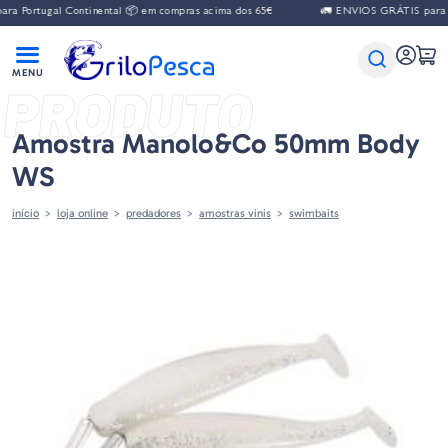
a Portugal Continental 📦 em compras acima dos 65€
🚛 ENVIOS GRÁTIS para Po
PRODUTO
Amostra Manolo&co 50mm Body
WS
início
loja online
predadores
amostras vinis
swimbaits