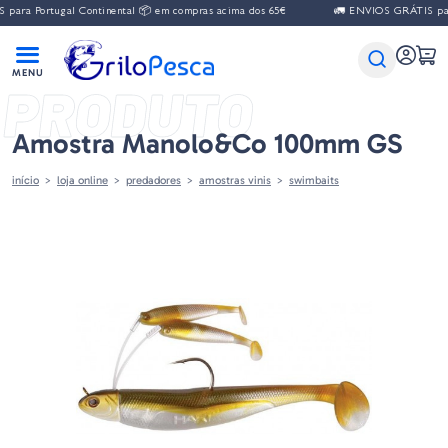
ara Portugal Continental 📦 em compras acima dos 65€
🚛 ENVIOS GRÁTIS para
PRODUTO
Amostra Manolo&co 100mm GS
início
loja online
predadores
amostras vinis
swimbaits