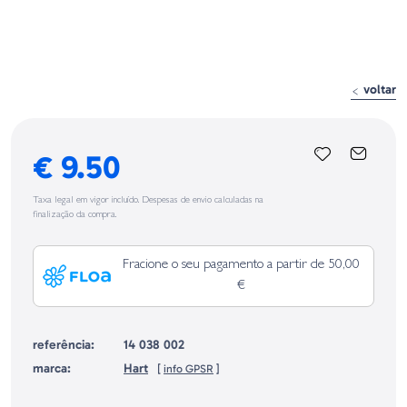
voltar
€ 9.50
Taxa legal em vigor incluído. Despesas de envio calculadas na
finalização da compra.
Fracione o seu pagamento a partir de 50,00
€
referência:
14 038 002
marca:
Hart
[
info GPSR
]
Identificação do fabricante e/ou empresa responsável da venda na União
Europeia, dos produtos da marca, conforme requerido no Regulamento