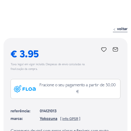
voltar
€ 3.95
Taxa legal em vigor incluído. Despesas de envio calculadas na
finalização da compra.
Fracione o seu pagamento a partir de 50,00
€
referência:
014121013
marca:
Yokozuna
[
info GPSR
]
Identificação do fabricante e/ou empresa responsável da venda na União
Europeia, dos produtos da marca, conforme requerido no Regulamento