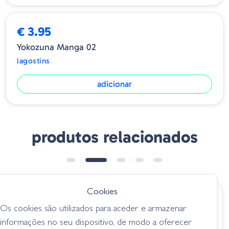
€ 3.95
Yokozuna Manga 02
lagostins
adicionar
produtos relacionados
➕ OPÇÕES
Cookies
€ 6.49
€ 9.80
Os cookies são utilizados para aceder e armazenar
AGR Baits Lethal
Amostra Sasuteki
informações no seu dispositivo, de modo a oferecer
Craw - Watermelon
Craw 5´´green