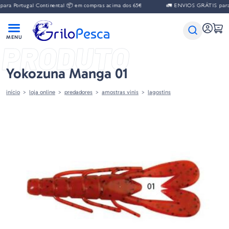
a Portugal Continental 📦 em compras acima dos 65€
🚛 ENVIOS GRÁTIS para P
PRODUTO
Yokozuna Manga 01
início
loja online
predadores
amostras vinis
lagostins