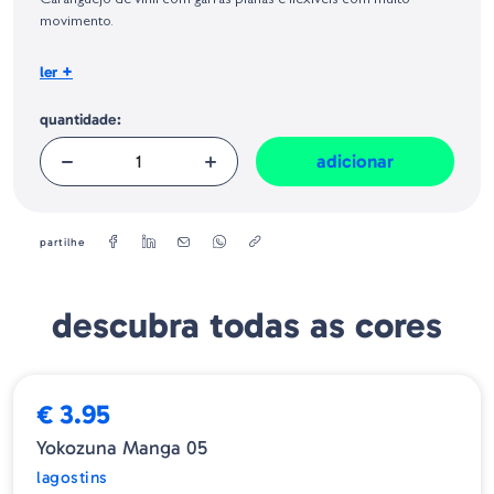
Caranguejo de vinil com garras planas e flexíveis com muito
Geral sobre a Segurança dos Produtos (GPSR):
movimento.
-Tamanho: 85 mm
+
ler
-Quantidade: 12 Uds/Blister
quantidade:
adicionar
partilhe
descubra todas as cores
€ 3.95
Yokozuna Manga 05
lagostins