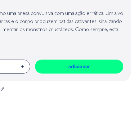
presa responsável da venda na União Europeia, dos produtos da marca,
Geral sobre a Segurança dos Produtos (GPSR):
 uma presa convulsiva com uma ação errática. Um alvo
garras e o corpo produzem batidas cativantes, sinalizando
limentar os monstros crustáceos. Como sempre, esta
de Burro correndo em suas veias para adicionar aquele
adicionar