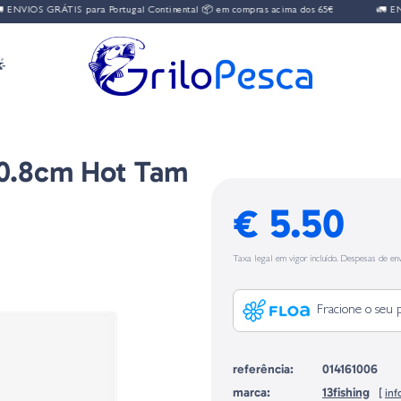
ENVIOS GRÁTIS para Portugal Continental 📦 em compras acima dos 65€
🚛 ENV

0.8cm Hot Tam
€ 5.50
Taxa legal em vigor incluído. Despesas de env
Fracione o seu 
referência:
014161006
marca:
13fishing
[
in