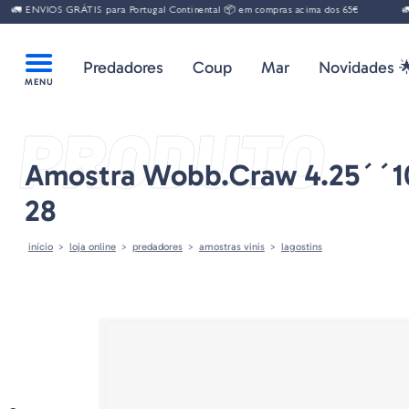
🚛 ENVIOS GRÁTIS para Portugal Continental 📦 em compras acima dos 65€
🚛 
Predadores
Coup
Mar
Novidades 
PRODUTO
Amostra Wobb.craw 4.25´´1
28
início
loja online
predadores
amostras vinis
lagostins