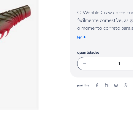
Identificação do fabricante e/ou em
conforme requerido no Regulamento 
O Wobble Craw corre como
facilmente comestível, as 
o momento correto para a
isca é servida com Molho 
+
ler
sabor extra.
quantidade:
partilhe