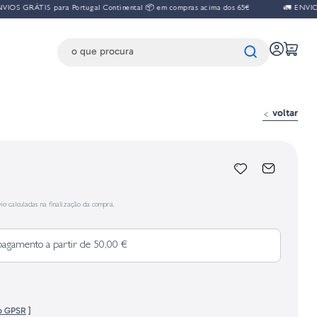
IOS GRÁTIS para Portugal Continental 📦 em compras acima dos 65€
🚛 ENVIOS 
voltar
io calculadas na finalização da compra.
pagamento a partir de 50,00 €
fo GPSR
]