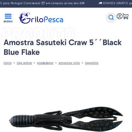
para Portugal Continental 📦 em compras acima dos 65€
🚛 ENVIOS GRÁTIS para
PRODUTO
Amostra Sasuteki Craw 5´´black
Blue Flake
início
loja online
predadores
amostras vinis
lagostins