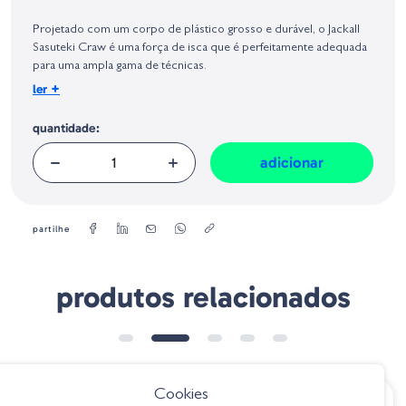
Identificação do fabricante e/ou empresa responsável da venda na União
Europeia, dos produtos da marca, conforme requerido no Regulamento
Projetado com um corpo de plástico grosso e durável, o Jackall
Geral sobre a Segurança dos Produtos (GPSR):
Sasuteki Craw é uma força de isca que é perfeitamente adequada
para uma ampla gama de técnicas.
+
ler
Tamanho:
13 cm
quantidade:
Quantidade:
5
adicionar
partilhe
produtos relacionados
➕ OPÇÕES
Cookies