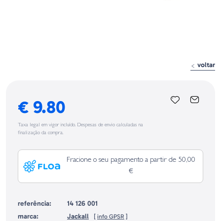
voltar
€ 9.80
Taxa legal em vigor incluído. Despesas de envio calculadas na
finalização da compra.
Fracione o seu pagamento a partir de 50,00
€
referência:
14 126 001
marca:
Jackall
[
info GPSR
]