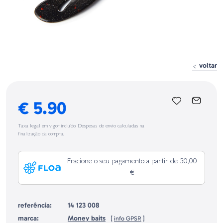
voltar
€ 5.90
Taxa legal em vigor incluído. Despesas de envio calculadas na
finalização da compra.
Fracione o seu pagamento a partir de 50,00
€
referência:
14 123 008
marca:
Money baits
[
info GPSR
]