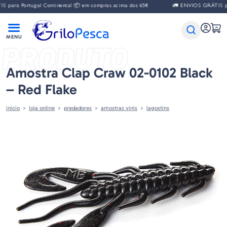
 para Portugal Continental 📦 em compras acima dos 65€
🚛 ENVIOS GRÁTIS par
PRODUTO
Amostra Clap Craw 02-0102 Black
– Red Flake
início
loja online
predadores
amostras vinis
lagostins