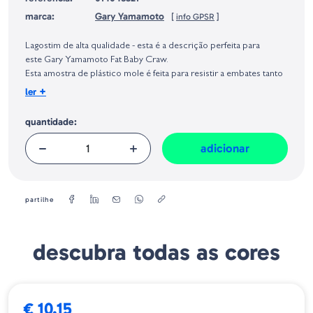
marca:
Gary Yamamoto
[
info GPSR
]
Identificação do fabricante e/ou empresa responsável da venda na União
Europeia, dos produtos da marca, conforme requerido no Regulamento
Lagostim de alta qualidade - esta é a descrição perfeita para
Geral sobre a Segurança dos Produtos (GPSR):
este Gary Yamamoto Fat Baby Craw.
Esta amostra de plástico mole é feita para resistir a embates tanto
em paus, rochas, esticoes em ervas... tudo a que normalmente o
+
ler
plástico de um lagostim normal não resiste.
Contém sal.
quantidade:
Tamanho: 3.75"
adicionar
Quantidade: 7
partilhe
descubra todas as cores
€ 10.15