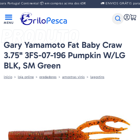
tugal Continental 📦 em compras acima dos 65€
🚛 ENVIOS GRÁTIS para Portuga
PRODUTO
Gary Yamamoto Fat Baby Craw
3.75" 3FS-07-196 Pumpkin W/LG
BLK, SM Green
início
loja online
predadores
amostras vinis
lagostins