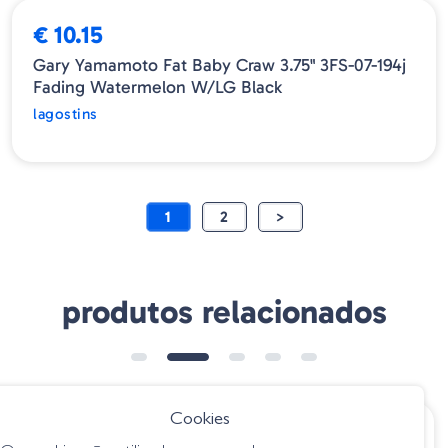
€ 10.15
Gary Yamamoto Fat Baby Craw 3.75" 3FS-07-194j
Fading Watermelon W/LG Black
lagostins
1
2
>
produtos relacionados
Cookies
€ 5.90
€ 5.80