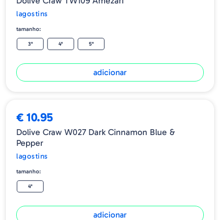
Dolive Craw TW109 Amezari
lagostins
tamanho:
3"
4"
5"
adicionar
€ 10.95
Dolive Craw W027 Dark Cinnamon Blue &
Pepper
lagostins
tamanho:
4"
adicionar