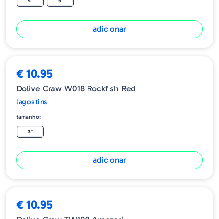
4"
5"
adicionar
€ 10.95
Dolive Craw W018 Rockfish Red
lagostins
tamanho:
3"
adicionar
€ 10.95