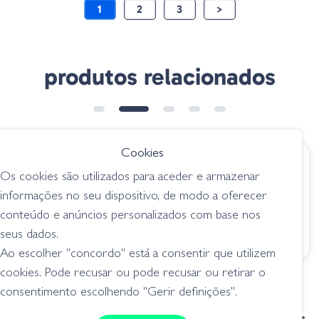
1
2
3
>
produtos relacionados
➕ OPÇÕES
Cookies
€ 6.15
€ 5.20
Os cookies são utilizados para aceder e armazenar
Hart Spy Craw - CP
Amostra INSTA
informações no seu dispositivo, de modo a oferecer
Cinnamon Purple
CRAW Sweet Aqua
conteúdo e anúncios personalizados com base nos
9cm
lagostins
seus dados.
lagostins
Ao escolher "concordo" está a consentir que utilizem
cookies. Pode recusar ou pode recusar ou retirar o
consentimento escolhendo "Gerir definições".
condições de venda
livro de reclamações