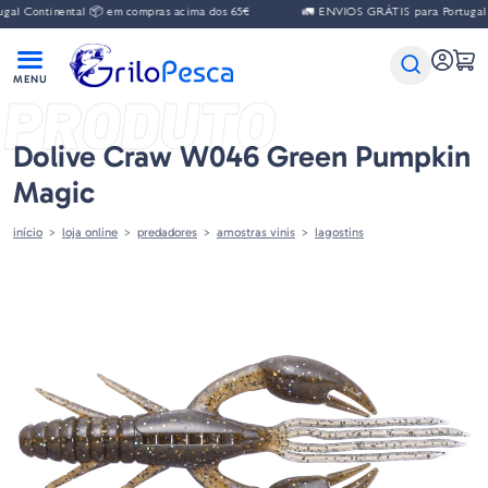
ontinental 📦 em compras acima dos 65€
🚛 ENVIOS GRÁTIS para Portugal Conti
PRODUTO
Dolive Craw W046 Green Pumpkin
Magic
início
loja online
predadores
amostras vinis
lagostins