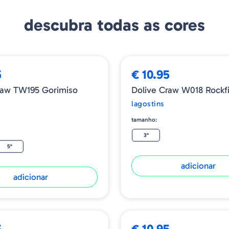
consideravelmente os or
fundo, as antenas e as 
descubra todas as cores
diversidade é o que atra
Craw está preparado para
5
€ 10.95
raw TW195 Gorimiso
Dolive Craw W018 Rockf
lagostins
tamanho:
3"
5"
adicionar
adicionar
5
€ 10.95