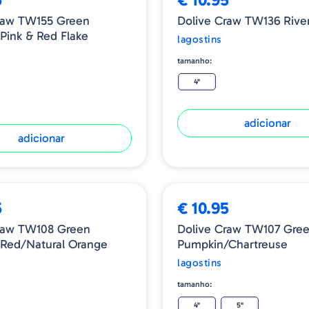
raw TW155 Green
Dolive Craw TW136 Rive
Pink & Red Flake
lagostins
tamanho:
4"
adicionar
adicionar
5
€ 10.95
raw TW108 Green
Dolive Craw TW107 Gre
Red/Natural Orange
Pumpkin/Chartreuse
lagostins
tamanho:
4"
5"