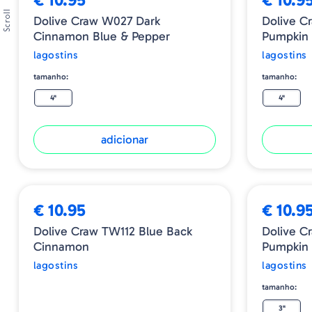
Scroll
Dolive Craw W027 Dark
Dolive C
Cinnamon Blue & Pepper
Pumpkin 
lagostins
lagostins
tamanho:
tamanho:
4"
4"
adicionar
ESGOTADO
€ 10.95
€ 10.9
Dolive Craw TW112 Blue Back
Dolive C
Cinnamon
Pumpkin 
lagostins
lagostins
tamanho:
3"