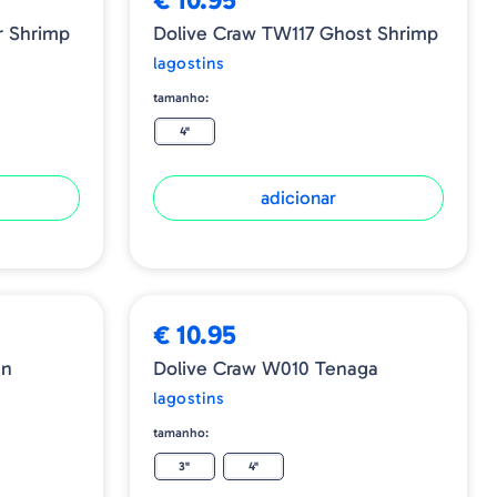
r Shrimp
Dolive Craw TW117 Ghost Shrimp
lagostins
tamanho:
4"
adicionar
€ 10.95
en
Dolive Craw W010 Tenaga
lagostins
tamanho:
3"
4"