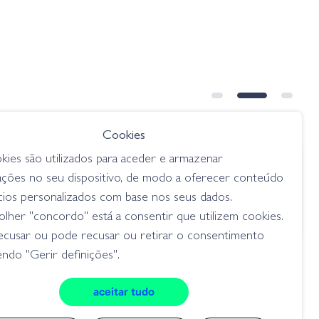
Cookies
kies são utilizados para aceder e armazenar
€ 9.45
ações no seu dispositivo, de modo a oferecer conteúdo
5
Amostra Ring Shrimp 001
cios personalizados com base nos seus dados.
WATERMELON SEED
lher "concordo" está a consentir que utilizem cookies.
lagostins
ecusar ou pode recusar ou retirar o consentimento
ndo "Gerir definições".
aceitar tudo
cookies