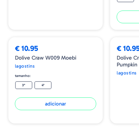
ESGOTADO
€ 10.95
€ 10.9
Dolive Craw W009 Moebi
Dolive 
Pumpkin 
lagostins
lagostins
tamanho:
3"
4"
adicionar