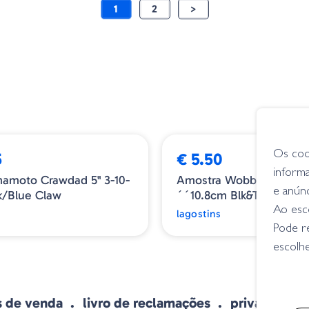
1
2
>
Os coo
5
€ 5.50
inform
amoto Crawdad 5" 3-10-
Amostra Wobb.craw 4.2
e anún
k/Blue Claw
´´10.8cm Blk&tan 16
Ao esco
lagostins
Pode r
escolhe
s de venda
livro de reclamações
privacidade