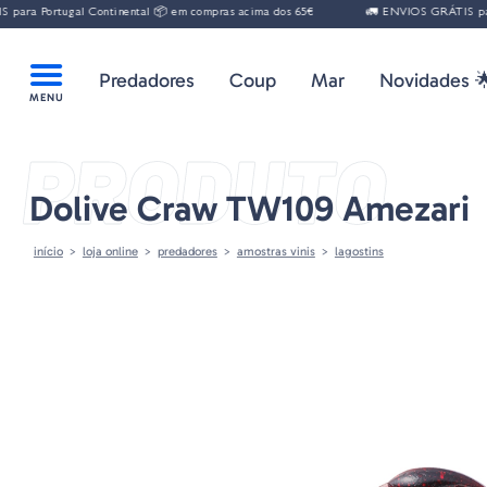
tugal Continental 📦 em compras acima dos 65€
🚛 ENVIOS GRÁTIS para Portug
Predadores
Coup
Mar
Novidades 
PRODUTO
Dolive Craw TW109 Amezari
início
loja online
predadores
amostras vinis
lagostins