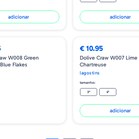
adicionar
adicionar
5
€ 10.95
Craw W008 Green
Dolive Craw W007 Lime
Blue Flakes
Chartreuse
lagostins
tamanho:
3"
4"
adicionar