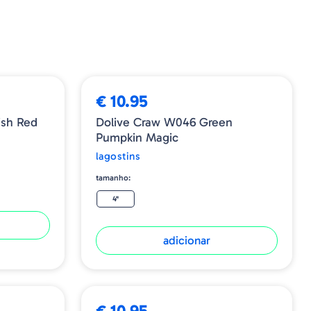
ifícios durante o outono. Depois de pousar no
pernas caem lentamente, depois do corpo, e essa
i os bass. Durante cada uma das fases, o Dolive
 atrair atenção e não perder sua vitalidade.
€ 10.95
ish Red
Dolive Craw W046 Green
Pumpkin Magic
lagostins
tamanho:
4"
adicionar
€ 10.95