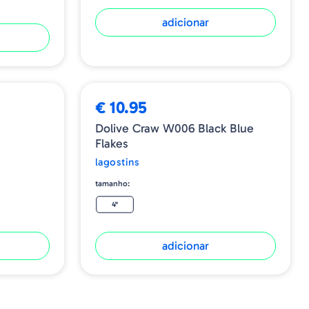
adicionar
€ 10.95
Dolive Craw W006 Black Blue
Flakes
lagostins
tamanho:
4"
adicionar