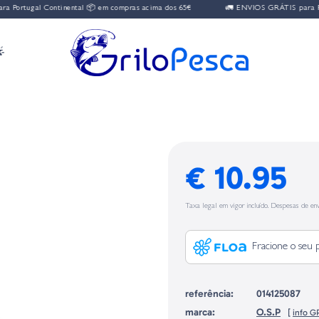
al Continental 📦 em compras acima dos 65€
🚛 ENVIOS GRÁTIS para Portugal C

€ 10.95
Taxa legal em vigor incluído. Despesas de env
Fracione o seu 
referência:
014125087
marca:
O.S.P
[
info G