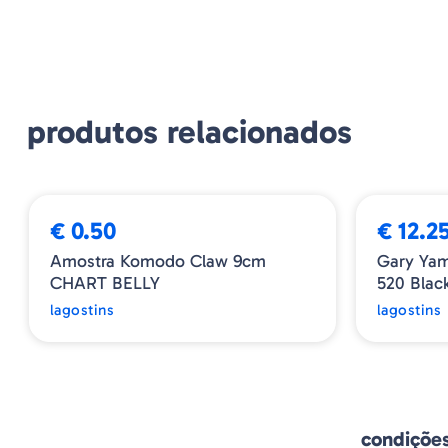
produtos relacionados
€ 0.50
€ 12.2
Amostra Komodo Claw 9cm
Gary Yam
CHART BELLY
520 Blac
lagostins
lagostins
condiçõe