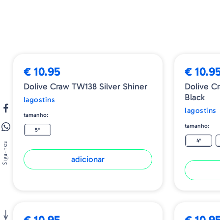
€ 10.95
€ 10.9
Dolive Craw TW138 Silver Shiner
Dolive C
Black
lagostins
lagostins
tamanho:
tamanho:
5"
4"
Siga-nos
adicionar
€ 10.95
€ 10.9