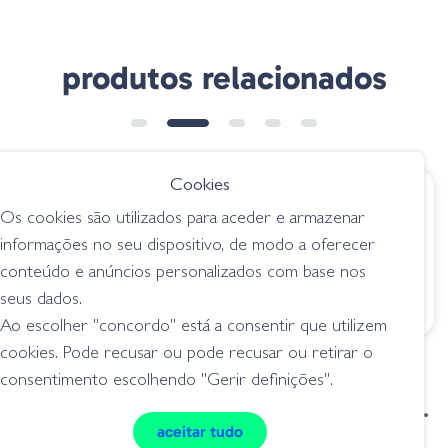
produtos relacionados
Cookies
€ 5.80
€ 9.45
Os cookies são utilizados para aceder e armazenar
Missile Baits Drop
Amostra Ring
informações no seu dispositivo, de modo a oferecer
Craw - Sunfish IPA
Shrimp 007
conteúdo e anúncios personalizados com base nos
EBIMISO
lagostins
seus dados.
lagostins
Ao escolher "concordo" está a consentir que utilizem
cookies. Pode recusar ou pode recusar ou retirar o
consentimento escolhendo "Gerir definições".
condições de venda
livro de reclamações
aceitar tudo
privacidade
cookies