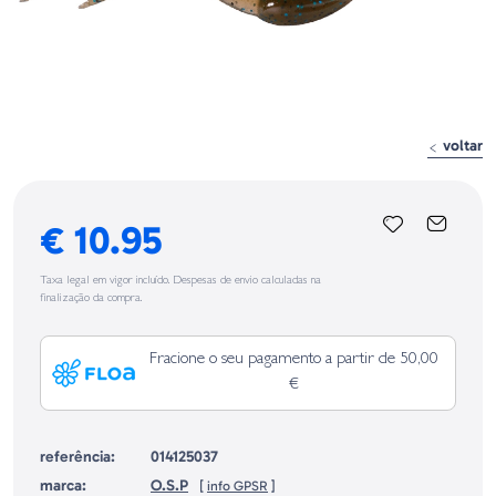
voltar
€ 10.95
Taxa legal em vigor incluído. Despesas de envio calculadas na
finalização da compra.
Fracione o seu pagamento a partir de 50,00
€
referência:
014125037
marca:
O.S.P
[
info GPSR
]