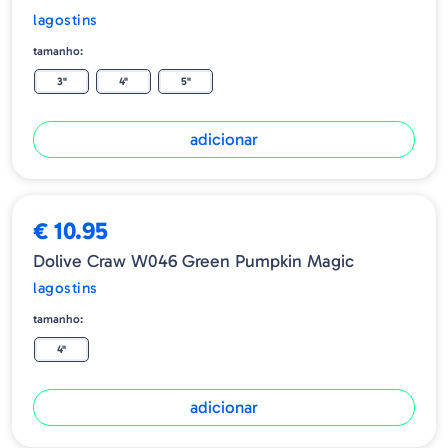
lagostins
tamanho:
3"
4"
5"
adicionar
€ 10.95
Dolive Craw W046 Green Pumpkin Magic
lagostins
tamanho:
4"
adicionar