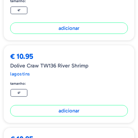
tamanho:
4"
adicionar
€ 10.95
Dolive Craw TW136 River Shrimp
lagostins
tamanho:
4"
adicionar