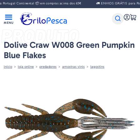
gal Continental 📦 em compras acima dos 65€
🚛 ENVIOS GRÁTIS para Portugal 
PRODUTO
Dolive Craw W008 Green Pumpkin
Blue Flakes
início
loja online
predadores
amostras vinis
lagostins