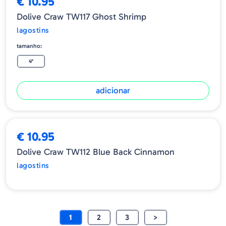
€ 10.95
Dolive Craw TW117 Ghost Shrimp
lagostins
tamanho:
4"
adicionar
ESGOTADO
€ 10.95
Dolive Craw TW112 Blue Back Cinnamon
lagostins
1
2
3
>