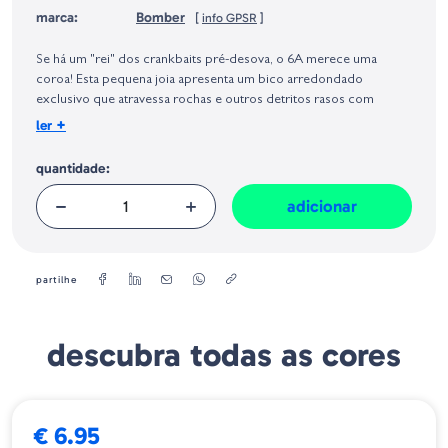
marca:
Bomber
[
info GPSR
]
Identificação do fabricante e/ou empresa responsável da venda na União
Europeia, dos produtos da marca, conforme requerido no Regulamento
Se há um "rei" dos crankbaits pré-desova, o 6A merece uma
Geral sobre a Segurança dos Produtos (GPSR):
coroa! Esta pequena joia apresenta um bico arredondado
exclusivo que atravessa rochas e outros detritos rasos com
facilidade, ao mesmo tempo em que utiliza um movimento
+
ler
tentador que engana os bass há anos. Agora disponível em
padrões de cores projetados por profissionais, destinados a
quantidade:
proporcionar aos pescadores sucesso certo.
adicionar
Modelo - BMB06AXC5
partilhe
Bomber
Tamanho
Gen 2 Modelo 6A Crankbait
5.40cm
descubra todas as cores
€ 6.95