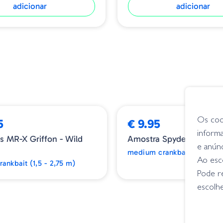
adicionar
adicionar
Os coo
5
€ 9.95
inform
 MR-X Griffon - Wild
Amostra Spyder Crank 
e anún
medium crankbait (1,5 - 2,
Ao esco
ankbait (1,5 - 2,75 m)
Pode r
escolhe