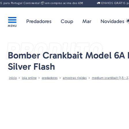
ra Portugal Continental 📦 em compras acima dos 65€
🚛 ENVIOS GRÁTIS para P
Predadores
Coup
Mar
Novidades 
PRODUTO
Bomber Crankbait Model 6A 
Silver Flash
início
loja online
predadores
amostras rigidas
medium crankbait (1,5 - 2