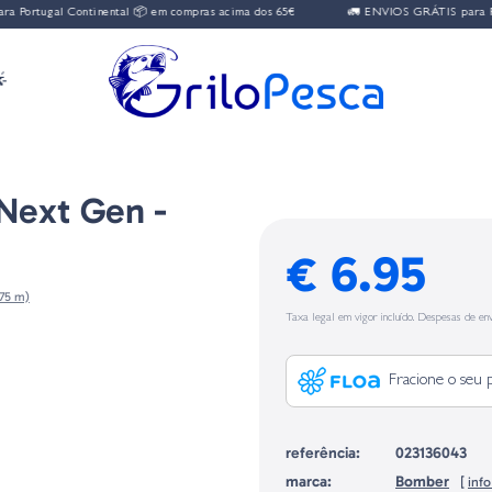
ortugal Continental 📦 em compras acima dos 65€
🚛 ENVIOS GRÁTIS para Port

Next Gen -
€ 6.95
,75 m)
Taxa legal em vigor incluído. Despesas de env
Fracione o seu 
referência:
023136043
marca:
Bomber
[
inf