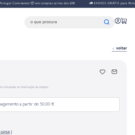
ugal Continental 📦 em compras acima dos 65€
🚛 ENVIOS GRÁTIS para Portugal
voltar
io calculadas na finalização da compra.
pagamento a partir de 50,00 €
o GPSR
]