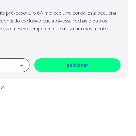
presa responsável da venda na União Europeia, dos produtos da marca,
Geral sobre a Segurança dos Produtos (GPSR):
aits pré-desova, o 6A merece uma coroa! Esta pequena
redondado exclusivo que atravessa rochas e outros
dade, ao mesmo tempo em que utiliza um movimento
ss há anos. Agora disponível em padrões de cores
ais, destinados a proporcionar aos pescadores sucesso
adicionar
Tamanho
Peso
Profundi
ankbait
5.40cm
10.5gr
1,8/2,40