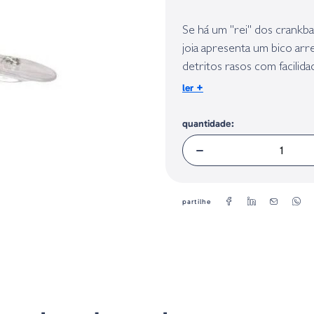
Identificação do fabricante e/ou em
conforme requerido no Regulamento 
Se há um "rei" dos crankb
joia apresenta um bico ar
detritos rasos com facili
tentador que engana os ba
+
ler
projetados por profission
certo.
quantidade:
Modelo - BMB06ASI
partilhe
Bomber
Gen 2 Modelo 6A Cr