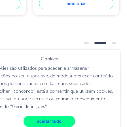
adicionar
Cookies
kies são utilizados para aceder e armazenar
€ 22.35
ações no seu dispositivo, de modo a oferecer conteúdo
60MR AL
Crankbait OSP Blitz Max - RPO-45
cios personalizados com base nos seus dados.
Real Blue Gill
75 m)
lher "concordo" está a consentir que utilizem cookies.
medium crankbait (1,5 - 2,75 m)
ecusar ou pode recusar ou retirar o consentimento
ndo "Gerir definições".
aceitar tudo