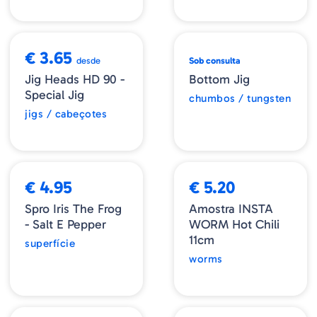
€ 3.65
desde
Sob consulta
Jig Heads HD 90 -
Bottom Jig
Special Jig
chumbos / tungsten
jigs / cabeçotes
€ 4.95
€ 5.20
Spro Iris The Frog
Amostra INSTA
- Salt E Pepper
WORM Hot Chili
11cm
superfície
worms