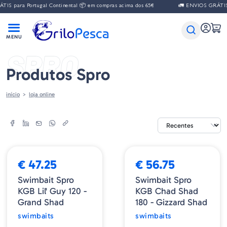
IS para Portugal Continental 📦 em compras acima dos 65€
🚛 ENVIOS GRÁTIS p
SPRO
Produtos Spro
início
loja online
€ 47.25
€ 56.75
Swimbait Spro
Swimbait Spro
KGB Lil' Guy 120 -
KGB Chad Shad
Grand Shad
180 - Gizzard Shad
swimbaits
swimbaits