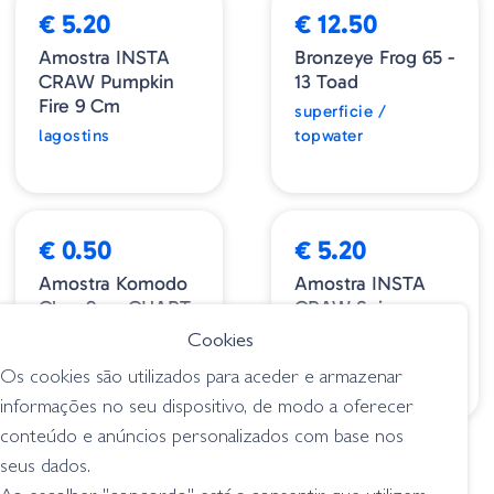
€ 5.20
€ 12.50
Amostra INSTA
Bronzeye Frog 65 -
CRAW Pumpkin
13 Toad
Fire 9 Cm
superficie /
lagostins
topwater
€ 0.50
€ 5.20
Amostra Komodo
Amostra INSTA
Claw 9cm CHART
CRAW Spicy
BELLY
Candy 9cm
Cookies
lagostins
lagostins
Os cookies são utilizados para aceder e armazenar
informações no seu dispositivo, de modo a oferecer
conteúdo e anúncios personalizados com base nos
1
2
3
4
>
seus dados.