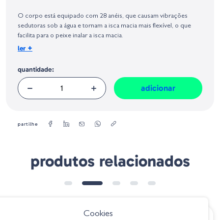
Identificação do fabricante e/ou empresa responsável da venda na União
Europeia, dos produtos da marca, conforme requerido no Regulamento
O corpo está equipado com 28 anéis, que causam vibrações
Geral sobre a Segurança dos Produtos (GPSR):
sedutoras sob a água e tornam a isca macia mais flexível, o que
facilita para o peixe inalar a isca macia.
+
ler
Tamanho
: 11 cm
quantidade:
adicionar
partilhe
produtos relacionados
➕ OPÇÕES
ESGOTADO
Cookies