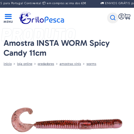
para Portugal Continental 📦 em compras acima dos 65€
🚛 ENVIOS GRÁTIS para
PRODUTO
Amostra INSTA WORM Spicy
Candy 11cm
início
loja online
predadores
amostras vinis
worms