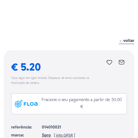
voltar
€ 5.20
Taxa legal em vigor incluído. Despesas de envio calculadas na
finalização da compra.
Fracione o seu pagamento a partir de 50,00
€
referência:
014010021
marca:
Spro
[
info GPSR
]