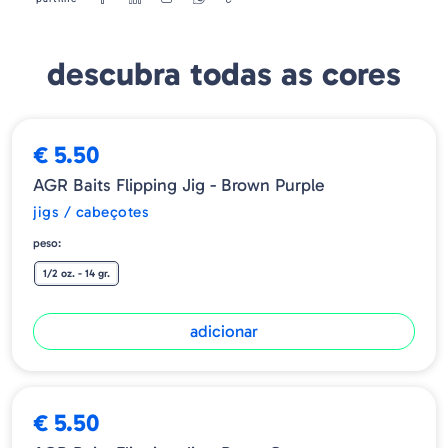
Grande volume de antiervas para garantir a proteção do seu
anzol nos locais mais exigentes da vegetação.
descubra todas as cores
Disponível em 1/2 onças e 3/4 onças.
€ 5.50
AGR Baits Flipping Jig - Brown Purple
jigs / cabeçotes
peso:
1/2 oz. - 14 gr.
adicionar
€ 5.50