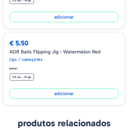
1/2 oz. - 14 gr.
adicionar
➕ OPÇÕES
€ 5.50
AGR Baits Flipping Jig - Watermelon Red
jigs / cabeçotes
peso:
1/2 oz. - 14 gr.
adicionar
produtos relacionados