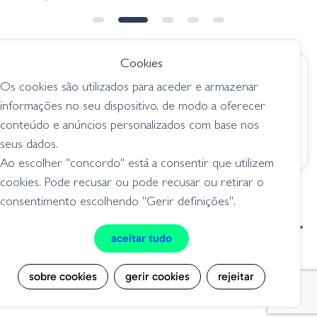
ESGOTADO
➕ OPÇÕES
Cookies
€ 5.95
€ 5.50
Os cookies são utilizados para aceder e armazenar
Corn Head Jr
AGR Baits Flipping
informações no seu dispositivo, de modo a oferecer
Jig - Watermelon
jigs / cabeçotes
conteúdo e anúncios personalizados com base nos
Red
seus dados.
jigs / cabeçotes
Ao escolher "concordo" está a consentir que utilizem
cookies. Pode recusar ou pode recusar ou retirar o
consentimento escolhendo "Gerir definições".
condições de venda
livro de reclamações
aceitar tudo
privacidade
cookies
sobre cookies
gerir cookies
rejeitar
Grilo Pesca - Loja de Pesca e Competição © Todos os direitos reservados |
Desenvolvido por
Bomsite