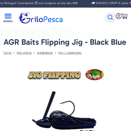
gal Continental 📦 em compras acima dos 65€
🚛 ENVIOS GRÁTIS para Portugal 
PRODUTO
AGR Baits Flipping Jig - Black Blue
início
loja online
predadores
jigs / cabeçotes