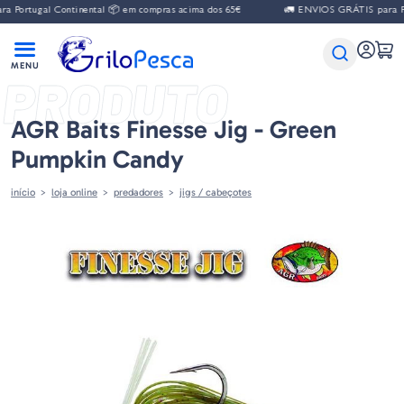
gal Continental 📦 em compras acima dos 65€
🚛 ENVIOS GRÁTIS para Portugal
PRODUTO
AGR Baits Finesse Jig - Green
Pumpkin Candy
início
loja online
predadores
jigs / cabeçotes