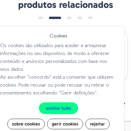
produtos relacionados
ESGOTADO
Cookies
€ 7.95
€ 5.95
Os cookies são utilizados para aceder e armazenar
Missile Baits
Corn Head
informações no seu dispositivo, de modo a oferecer
Warlock Head
jigs / cabeçotes
conteúdo e anúncios personalizados com base nos
jigs / cabeçotes
seus dados.
Ao escolher "concordo" está a consentir que utilizem
cookies. Pode recusar ou pode recusar ou retirar o
consentimento escolhendo "Gerir definições".
condições de venda
livro de reclamações
aceitar tudo
privacidade
cookies
sobre cookies
gerir cookies
rejeitar
Grilo Pesca - Loja de Pesca e Competição © Todos os direitos reservados |
Desenvolvido por
Bomsite