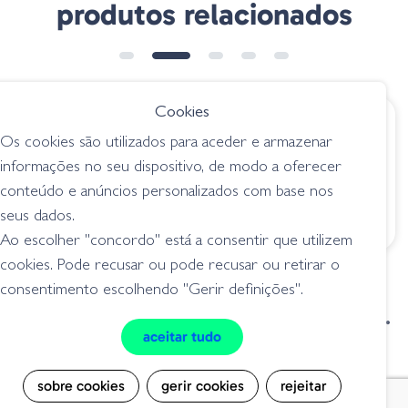
produtos relacionados
Cookies
€ 9.70
€ 5.85
desde
Os cookies são utilizados para aceder e armazenar
Tungsten Super
Owner Jig Head
informações no seu dispositivo, de modo a oferecer
Football Jig Head
5150W Inshore
conteúdo e anúncios personalizados com base nos
jigs / cabeçotes
jigs / cabeçotes
seus dados.
Ao escolher "concordo" está a consentir que utilizem
cookies. Pode recusar ou pode recusar ou retirar o
consentimento escolhendo "Gerir definições".
condições de venda
livro de reclamações
aceitar tudo
privacidade
cookies
sobre cookies
gerir cookies
rejeitar
Grilo Pesca - Loja de Pesca e Competição © Todos os direitos reservados |
Desenvolvido por
Bomsite