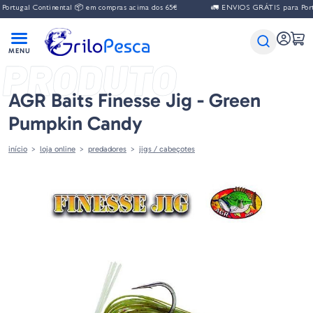
l Continental 📦 em compras acima dos 65€
🚛 ENVIOS GRÁTIS para Portugal Co
PRODUTO
AGR Baits Finesse Jig - Green
Pumpkin Candy
início
loja online
predadores
jigs / cabeçotes