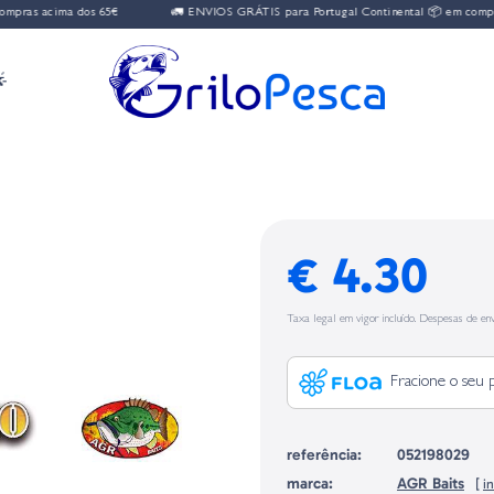
pras acima dos 65€
🚛 ENVIOS GRÁTIS para Portugal Continental 📦 em compra

€ 4.30
Taxa legal em vigor incluído. Despesas de env
Fracione o seu 
referência:
052198029
marca:
AGR Baits
[
i