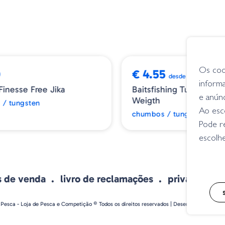
20 unidades por pack
ESGOTADO
Os coo
€ 4.55
desde
inform
inesse Free Jika
Baitsfishing Tungsten 
e anún
Weigth
/ tungsten
Ao esco
chumbos / tungsten
Pode r
escolhe
s de venda
livro de reclamações
privacidade
 Pesca - Loja de Pesca e Competição © Todos os direitos reservados | Desenvolvido por
Bo