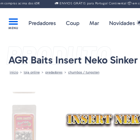
 compras acima dos 65€
🚛 ENVIOS GRÁTIS para Portugal Continental 📦 em com
Predadores
Coup
Mar
Novidades 
PRODUTO
AGR Baits Insert Neko Sinker
início
loja online
predadores
chumbos / tungsten