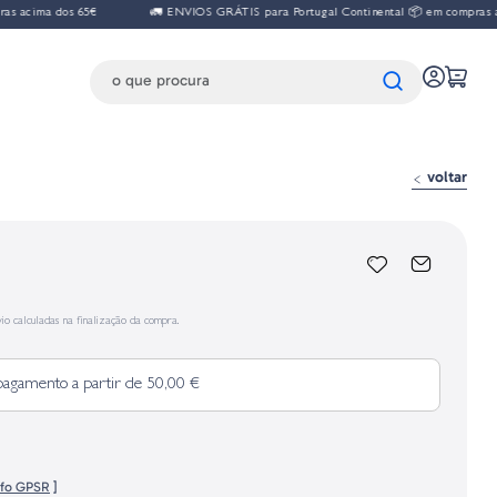
s acima dos 65€
🚛 ENVIOS GRÁTIS para Portugal Continental 📦 em compras ac
voltar
io calculadas na finalização da compra.
pagamento a partir de 50,00 €
nfo GPSR
]