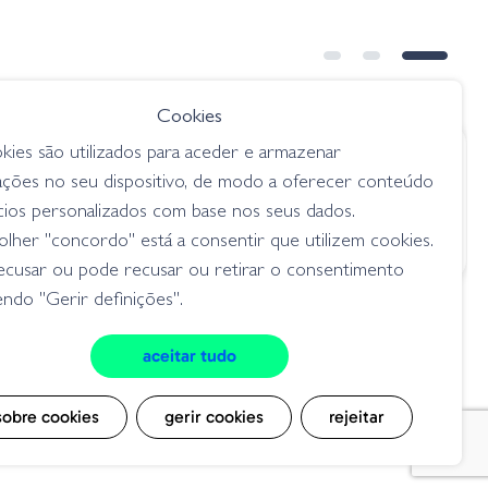
Cookies
kies são utilizados para aceder e armazenar
€ 10.40
ações no seu dispositivo, de modo a oferecer conteúdo
Worm
BBS Caixa Clam Slip Shot 100pcs
cios personalizados com base nos seus dados.
chumbos / tungsten
lher "concordo" está a consentir que utilizem cookies.
ecusar ou pode recusar ou retirar o consentimento
ndo "Gerir definições".
aceitar tudo
cookies
sobre cookies
gerir cookies
rejeitar
msite