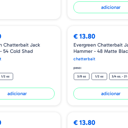
Ao atingir o fundo ou
adicionar
irregular por um mome
o que pode induzir u
O formato da cabeça 
superfície da água, faci
0
€ 13.80
Segure o trailer fir
n Chatterbait Jack
Evergreen Chatterbait J
trailers grandes e uso
 54 Cold Shad
Hammer - 48 Matte Blac
Anzol de arame pesado
t
chatterbait
deixa passar peixes g
peso:
1/2 oz
3/8 oz
1/2 oz
3/4 oz. - 21 
adicionar
adicionar
0
€ 13.80