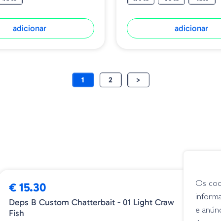
adicionar
adicionar
1
2
>
➕ OPÇÕES
➕
Os coo
€ 15.30
€
inform
Deps B Custom Chatterbait - 01 Light Craw
E
e anún
Fish
S