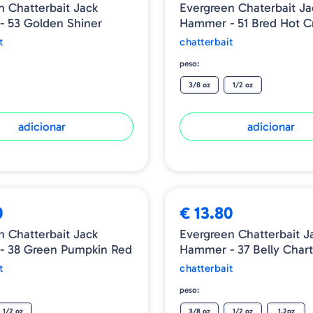
n Chatterbait Jack
Evergreen Chaterbait Ja
 53 Golden Shiner
Hammer - 51 Bred Hot C
t
chatterbait
peso:
3/8 oz
1/2 oz
adicionar
adicionar
0
€ 13.80
n Chatterbait Jack
Evergreen Chatterbait J
- 38 Green Pumpkin Red
Hammer - 37 Belly Chart
t
chatterbait
peso:
1/2 oz
3/8 oz
1/2 oz
1.2oz