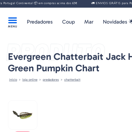
l Continental 📦 em compras acima dos 65€
🚛 ENVIOS GRÁTIS para Portugal Co
Predadores
Coup
Mar
Novidades 
PRODUTO
Evergreen Chatterbait Jack
Green Pumpkin Chart
início
loja online
predadores
chatterbait