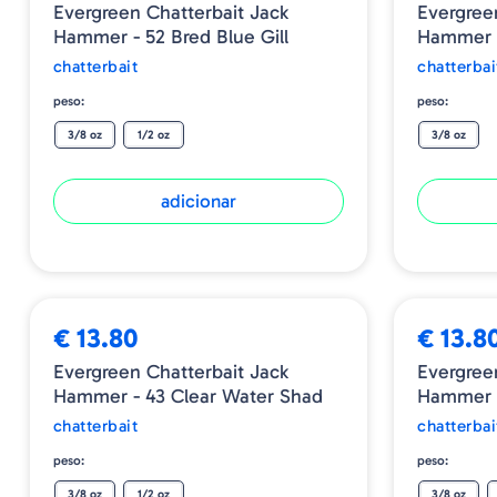
Evergreen Chatterbait Jack
Evergree
Hammer - 52 Bred Blue Gill
Hammer -
chatterbait
chatterbai
peso:
peso:
3/8 oz
1/2 oz
3/8 oz
adicionar
€ 13.80
€ 13.8
Evergreen Chatterbait Jack
Evergree
Hammer - 43 Clear Water Shad
Hammer 
chatterbait
chatterbai
peso:
peso:
3/8 oz
1/2 oz
3/8 oz