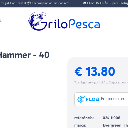
ntinental 📦 em compras acima dos 65€
🚛 ENVIOS GRÁTIS para Portugal Contin

 Hammer - 40
€ 13.80
Taxa legal em vigor incluído. Despesas de env
Fracione o seu 
referência:
024111006
marca:
Evergreen
[