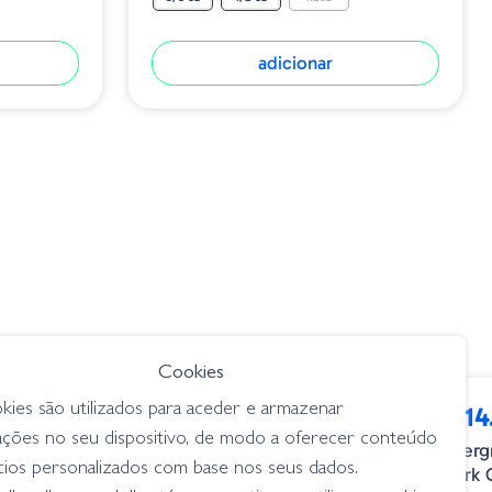
adicionar
 OPÇÕES
➕ OPÇ
Cookies
kies são utilizados para aceder e armazenar
 13.80
€ 14
desde
ações no seu dispositivo, de modo a oferecer conteúdo
vergreen Chatterbait Jack Hammer - 08 Pre
Everg
cios personalizados com base nos seus dados.
pawn Dynamite
Dark 