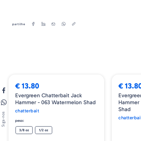
partilhe
ESGOTADO
€ 13.80
€ 13.8
Evergreen Chatterbait Jack
Evergree
Hammer - 063 Watermelon Shad
Hammer 
Shad
chatterbait
Siga-nos
chatterbai
peso:
3/8 oz
1/2 oz