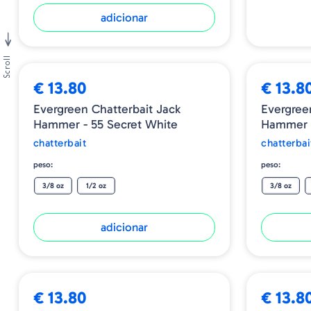
adicionar
Scroll
€ 13.80
€ 13.8
Evergreen Chatterbait Jack
Evergree
Hammer - 55 Secret White
Hammer -
chatterbait
chatterbai
peso:
peso:
3/8 oz
1/2 oz
3/8 oz
adicionar
€ 13.80
€ 13.8