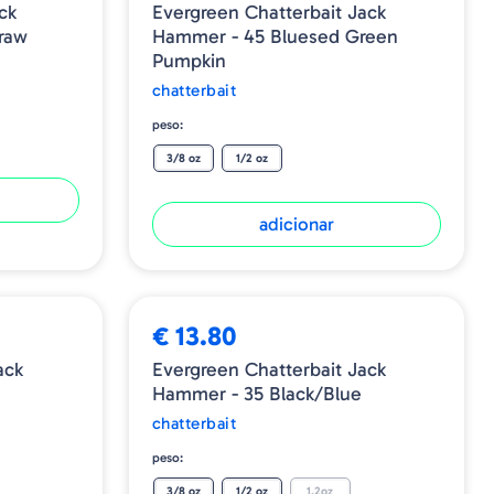
ck
Evergreen Chatterbait Jack
raw
Hammer - 45 Bluesed Green
Pumpkin
chatterbait
peso:
3/8 oz
1/2 oz
adicionar
€ 13.80
ack
Evergreen Chatterbait Jack
Hammer - 35 Black/Blue
chatterbait
peso:
3/8 oz
1/2 oz
1.2oz