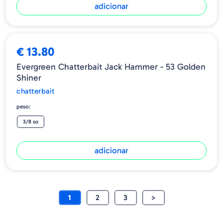
adicionar
€ 13.80
Evergreen Chatterbait Jack Hammer - 53 Golden
Shiner
chatterbait
peso:
3/8 oz
adicionar
1
2
3
>