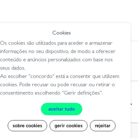
Cookies
➕ OPÇÕES
Os cookies são utilizados para aceder e armazenar
€ 11.60
informações no seu dispositivo, de modo a oferecer
conteúdo e anúncios personalizados com base nos
AGR Baits Chatterbait All Terrain - Silver Shad
seus dados.
chatterbait
Ao escolher "concordo" está a consentir que utilizem
cookies. Pode recusar ou pode recusar ou retirar o
consentimento escolhendo "Gerir definições".
condições de venda
livro de reclamações
aceitar tudo
privacidade
cookies
sobre cookies
gerir cookies
rejeitar
Grilo Pesca - Loja de Pesca e Competição © Todos os direitos reservados |
Desenvolvido por
Bomsite