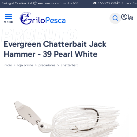
al Continental 📦 em compras acima dos 65€
🚛 ENVIOS GRÁTIS para Portugal C
PRODUTO
Evergreen Chatterbait Jack
Hammer - 39 Pearl White
início
loja online
predadores
chatterbait