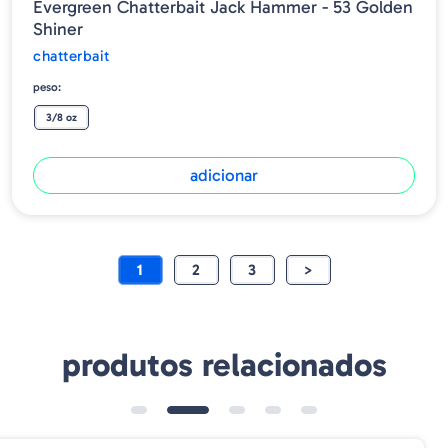
Evergreen Chatterbait Jack Hammer - 53 Golden
Shiner
chatterbait
peso:
3/8 oz
adicionar
1
2
3
>
produtos relacionados
➕ OPÇÕES