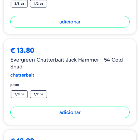
3/8 oz
1/2 oz
adicionar
€ 13.80
Evergreen Chatterbait Jack Hammer - 54 Cold
Shad
chatterbait
peso:
3/8 oz
1/2 oz
adicionar