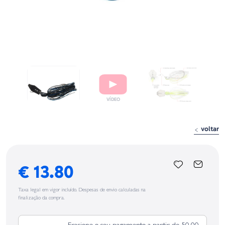
voltar
€ 13.80
Taxa legal em vigor incluído. Despesas de envio calculadas na
finalização da compra.