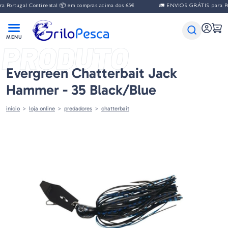
gal Continental 📦 em compras acima dos 65€
🚛 ENVIOS GRÁTIS para Portugal
PRODUTO
Evergreen Chatterbait Jack
Hammer - 35 Black/Blue
início
loja online
predadores
chatterbait