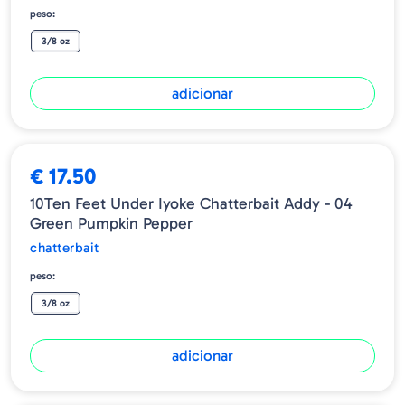
peso:
3/8 oz
adicionar
€ 17.50
10Ten Feet Under Iyoke Chatterbait Addy - 04
Green Pumpkin Pepper
chatterbait
peso:
3/8 oz
adicionar