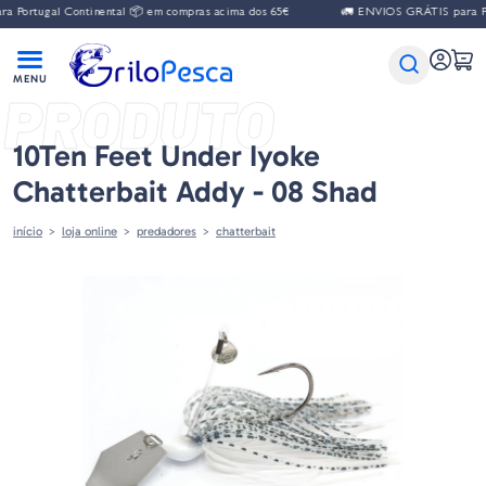
ugal Continental 📦 em compras acima dos 65€
🚛 ENVIOS GRÁTIS para Portugal
PRODUTO
10Ten Feet Under Iyoke
Chatterbait Addy - 08 Shad
início
loja online
predadores
chatterbait