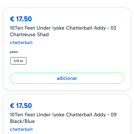
Claro, você também pode ajustar a velocidade e o alcance que
deseja usar pela rotação do peso, portanto, use-o adequadamente
de acordo com sua própria imagem.
€ 17.50
10Ten Feet Under Iyoke Chatterbait Addy - 02
Chartreuse Shad
chatterbait
peso:
3/8 oz
adicionar
€ 17.50
10Ten Feet Under Iyoke Chatterbait Addy - 09
Black/Blue
chatterbait