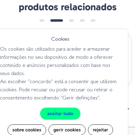
produtos relacionados
➕ OPÇÕES
➕ OPÇÕES
Cookies
€ 7.50
€ 14.95
desde
Os cookies são utilizados para aceder e armazenar
Sakura Cajun
Evergreen
informações no seu dispositivo, de modo a oferecer
Chatterbait - JC08
Chatterbait Jack
conteúdo e anúncios personalizados com base nos
Hot Chart
Hammer TG - 100
Dark Green
seus dados.
chatterbait
chatterbait
Pumpkin
Ao escolher "concordo" está a consentir que utilizem
cookies. Pode recusar ou pode recusar ou retirar o
consentimento escolhendo "Gerir definições".
condições de venda
livro de reclamações
aceitar tudo
privacidade
cookies
sobre cookies
gerir cookies
rejeitar
Grilo Pesca - Loja de Pesca e Competição © Todos os direitos reservados |