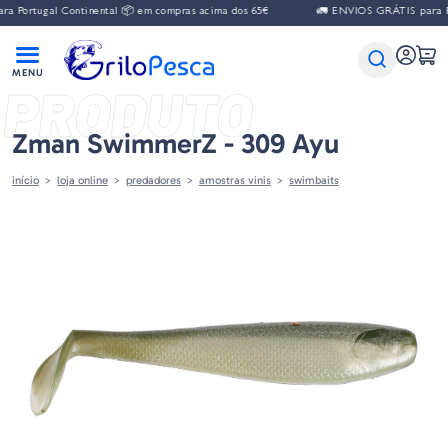
Portugal Continental 📦 em compras acima dos 65€
🚛 ENVIOS GRÁTIS para Port
PRODUTO
Zman SwimmerZ - 309 Ayu
início
loja online
predadores
amostras vinis
swimbaits