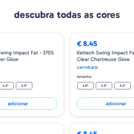
descubra todas as cores
€ 8.45
Swing Impact Fat - 370S
Keitech Swing Impact Fa
ver Glow
Clear Chartreuse Glow
swimbaits
tamanho:
4.3"
3.3"
3.8"
4.3"
3.3"
adicionar
adicionar
€ 8.45