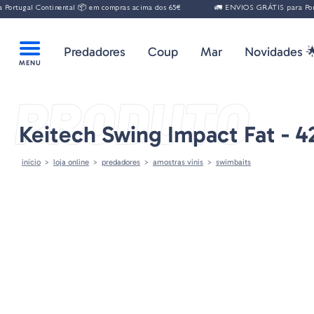
 Continental 📦 em compras acima dos 65€
🚛 ENVIOS GRÁTIS para Portugal Co
Predadores
Coup
Mar
Novidades 
PRODUTO
Keitech Swing Impact Fat - 
início
loja online
predadores
amostras vinis
swimbaits