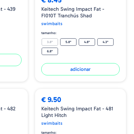
t - 439
Keitech Swing Impact Fat -
FI010T Tranchús Shad
swimbaits
tamanho:
3.8"
5.8"
4.8"
4.3"
6.8"
adicionar
€ 9.50
t - 482
Keitech Swing Impact Fat - 481
Light Hitch
swimbaits
tamanho: