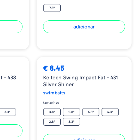
7.8"
adicionar
€ 8.45
t - 438
Keitech Swing Impact Fat - 431
Silver Shiner
swimbaits
tamanho:
3.3"
3.8"
5.8"
4.8"
4.3"
2.8"
3.3"