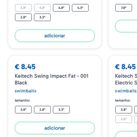
3.8"
5.8"
4.8"
4.3"
7.8"
2.8"
3.3"
adicionar
€ 8.45
€ 8.45
Keitech Swing Impact Fat - 001
Keitech 
Black
Electric 
swimbaits
swimbaits
tamanho:
tamanho:
3.8"
2.8"
3.3"
3.8"
2.8"
adicionar