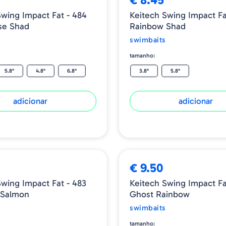
Swing Impact Fat - 484
Keitech Swing Impact Fa
se Shad
Rainbow Shad
swimbaits
tamanho:
5.8"
4.8"
6.8"
3.8"
5.8"
adicionar
adicionar
€ 9.50
Swing Impact Fat - 483
Keitech Swing Impact Fa
 Salmon
Ghost Rainbow
swimbaits
tamanho: