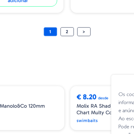
adicionar
1
2
>
Os coo
€ 8.20
desde
inform
 Manolo&co 120mm
Molix RA Shad - 148 UV 
e anún
Chart Multy Color Flake
Ao esco
s
swimbaits
Pode r