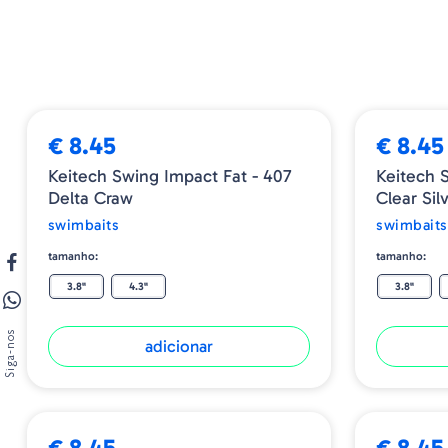
€ 8.45
€ 8.45
Keitech Swing Impact Fat - 407
Keitech 
Delta Craw
Clear Sil
swimbaits
swimbaits
tamanho:
tamanho:
3.8"
4.3"
3.8"
Siga-nos
adicionar
€ 8.45
€ 8.45