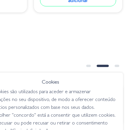
adicionar
Cookies
kies são utilizados para aceder e armazenar
€ 9.50
ações no seu dispositivo, de modo a oferecer conteúdo
Clear
Amostra Manolo&co 1/2 120mm
cios personalizados com base nos seus dados.
BLS
lher "concordo" está a consentir que utilizem cookies.
swimbaits
ecusar ou pode recusar ou retirar o consentimento