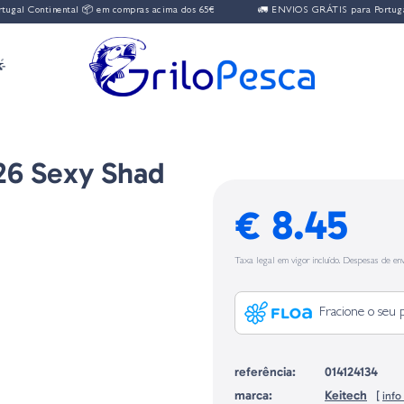
ntinental 📦 em compras acima dos 65€
🚛 ENVIOS GRÁTIS para Portugal Contin

426 Sexy Shad
€ 8.45
Taxa legal em vigor incluído. Despesas de env
Fracione o seu 
referência:
014124134
marca:
Keitech
[
inf