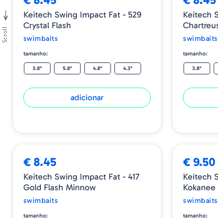
Keitech Swing Impact Fat - 529
Keitech 
Crystal Flash
Chartreu
Scroll
swimbaits
swimbaits
tamanho:
tamanho:
3.8"
5.8"
4.8"
4.3"
3.8"
adicionar
€ 8.45
€ 9.50
Keitech Swing Impact Fat - 417
Keitech 
Gold Flash Minnow
Kokanee
swimbaits
swimbaits
tamanho:
tamanho: