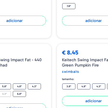
7.8"
adicionar
adicionar
€ 8.45
Swing Impact Fat - 440
Keitech Swing Impact Fa
Shad
Green Pumpkin Fire
swimbaits
tamanho:
5.8"
4.8"
4.3"
3.8"
4.8"
4.3"
3.3"
6.8"
adicionar