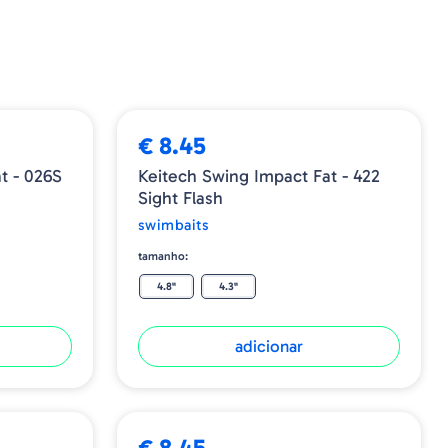
€ 8.45
t - 026S
Keitech Swing Impact Fat - 422
Sight Flash
swimbaits
tamanho:
4.8"
4.3"
adicionar
€ 8.45