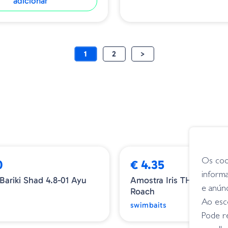
adicionar
1
2
>
Os coo
0
€ 4.35
inform
Bariki Shad 4.8-01 Ayu
Amostra Iris THE BOSS 
e anún
Roach
s
Ao esco
swimbaits
Pode r