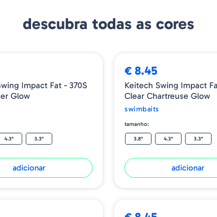
descubra todas as cores
€ 8.45
Swing Impact Fat - 370S
Keitech Swing Impact Fa
ver Glow
Clear Chartreuse Glow
swimbaits
tamanho:
4.3"
3.3"
3.8"
4.3"
3.3"
adicionar
adicionar
€ 8.45