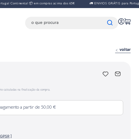
tinental 📦 em compras acima dos 65€
🚛 ENVIOS GRÁTIS para Portugal Contine
voltar
io calculadas na finalização da compra.
pagamento a partir de 50,00 €
o GPSR
]