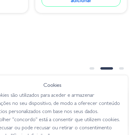
adicionar
Cookies
kies são utilizados para aceder e armazenar
€ 15.30
ações no seu dispositivo, de modo a oferecer conteúdo
12cm
Amostra Hollow Body Shiner
cios personalizados com base nos seus dados.
Silver Flake
lher "concordo" está a consentir que utilizem cookies.
swimbaits
ecusar ou pode recusar ou retirar o consentimento