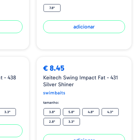
7.8"
adicionar
€ 8.45
t - 438
Keitech Swing Impact Fat - 431
Silver Shiner
swimbaits
tamanho:
3.3"
3.8"
5.8"
4.8"
4.3"
2.8"
3.3"