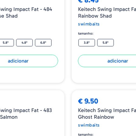
Swing Impact Fat - 484
Keitech Swing Impact Fa
se Shad
Rainbow Shad
swimbaits
tamanho:
5.8"
4.8"
6.8"
3.8"
5.8"
adicionar
adicionar
€ 9.50
Swing Impact Fat - 483
Keitech Swing Impact Fa
 Salmon
Ghost Rainbow
swimbaits
tamanho: