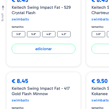
Keitech Swing Impact Fat - 529
Keitech 
Crystal Flash
Chartreu
Scroll
swimbaits
swimbaits
tamanho:
tamanho:
3.8"
5.8"
4.8"
4.3"
3.8"
adicionar
€ 8.45
€ 9.50
Keitech Swing Impact Fat - 417
Keitech 
Gold Flash Minnow
Kokanee
swimbaits
swimbaits
tamanho:
tamanho: