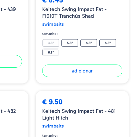
t - 439
Keitech Swing Impact Fat -
FI010T Tranchús Shad
swimbaits
tamanho:
3.8"
5.8"
4.8"
4.3"
6.8"
adicionar
€ 9.50
t - 482
Keitech Swing Impact Fat - 481
Light Hitch
swimbaits
tamanho: