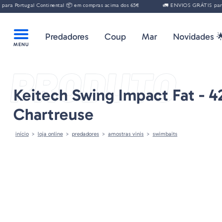
gal Continental 📦 em compras acima dos 65€
🚛 ENVIOS GRÁTIS para Portugal
Predadores
Coup
Mar
Novidades 
PRODUTO
Keitech Swing Impact Fat - 4
Chartreuse
início
loja online
predadores
amostras vinis
swimbaits