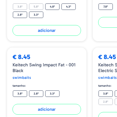
3.8"
5.8"
4.8"
4.3"
7.8"
2.8"
3.3"
adicionar
€ 8.45
€ 8.45
Keitech Swing Impact Fat - 001
Keitech 
Black
Electric 
swimbaits
swimbaits
tamanho:
tamanho:
3.8"
2.8"
3.3"
3.8"
2.8"
adicionar