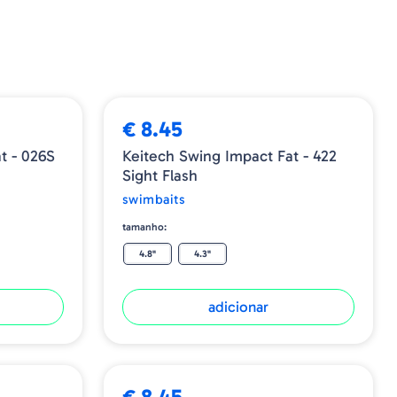
€ 8.45
t - 026S
Keitech Swing Impact Fat - 422
Sight Flash
swimbaits
tamanho:
4.8"
4.3"
adicionar
€ 8.45