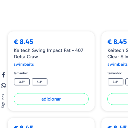
€ 8.45
€ 8.45
Keitech Swing Impact Fat - 407
Keitech 
Delta Craw
Clear Sil
swimbaits
swimbaits
tamanho:
tamanho:
3.8"
4.3"
3.8"
Siga-nos
adicionar
€ 8.45
€ 8.45