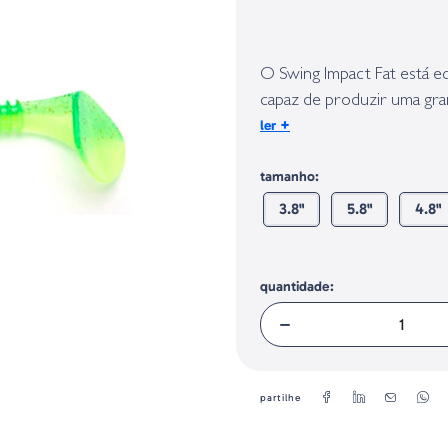
Identificação do fabricante e/ou em
conforme requerido no Regulamento 
O Swing Impact Fat está e
capaz de produzir uma gra
+
ler
com precisão. Trata-se de
de pesquisa, como alternati
tamanho:
caso, usada com montagens
3.8"
5.8"
4.8"
quantidade:
partilhe