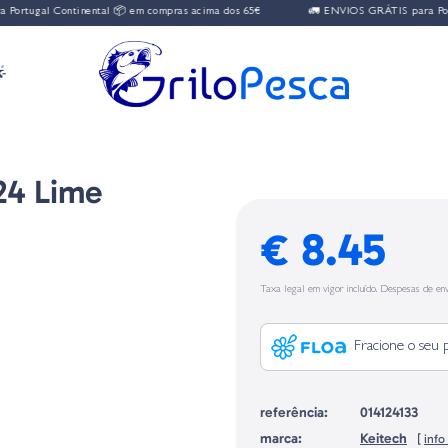
 Continental 📦 em compras acima dos 65€
🚛 ENVIOS GRÁTIS para Portugal Con

24 Lime
€ 8.45
Taxa legal em vigor incluído. Despesas de env
Fracione o seu 
referência:
014124133
marca:
Keitech
[
inf