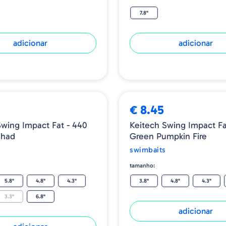
7.8"
adicionar
adicionar
€ 8.45
Swing Impact Fat - 440
Keitech Swing Impact Fa
Shad
Green Pumpkin Fire
swimbaits
tamanho:
5.8"
4.8"
4.3"
3.8"
4.8"
4.3"
3.3"
6.8"
adicionar