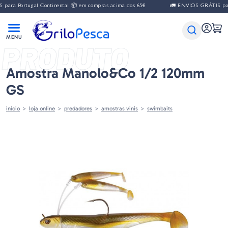
ara Portugal Continental 📦 em compras acima dos 65€
🚛 ENVIOS GRÁTIS para
PRODUTO
Amostra Manolo&co 1/2 120mm
GS
início
loja online
predadores
amostras vinis
swimbaits