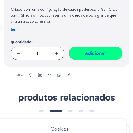
Identificação do fabricante e/ou empresa responsável da venda na União
Europeia, dos produtos da marca, conforme requerido no Regulamento
Criado com uma configuração de cauda poderosa, o Gan Craft
Geral sobre a Segurança dos Produtos (GPSR):
Bariki Shad Swimbait apresenta uma cauda de bota grande que
cria uma ação agressiva.
+
ler
Tamanho:
17 cm
quantidade:
adicionar
partilhe
produtos relacionados
➕ OPÇÕES
Cookies