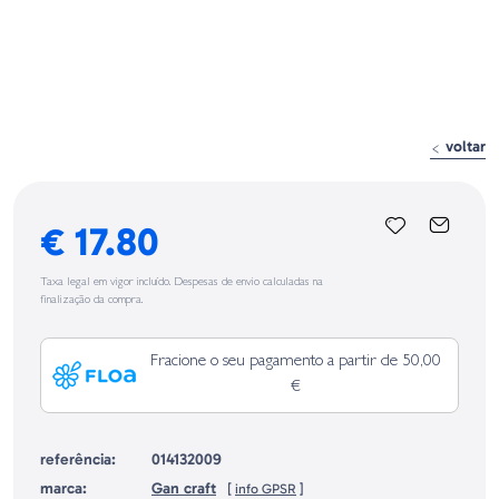
voltar
€ 17.80
Taxa legal em vigor incluído. Despesas de envio calculadas na
finalização da compra.
Fracione o seu pagamento a partir de 50,00
€
referência:
014132009
marca:
Gan craft
[
info GPSR
]