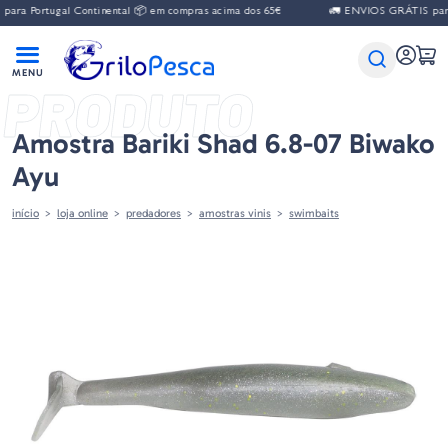
ra Portugal Continental 📦 em compras acima dos 65€
🚛 ENVIOS GRÁTIS para 
PRODUTO
Amostra Bariki Shad 6.8-07 Biwako
Ayu
início
loja online
predadores
amostras vinis
swimbaits