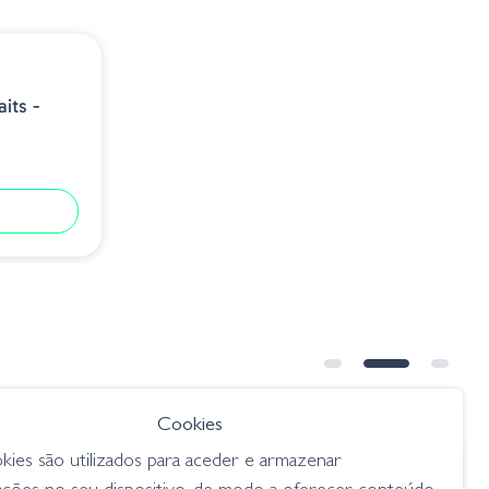
its -
Cookies
kies são utilizados para aceder e armazenar
€ 13.50