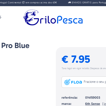
gal Continental 📦 em compras acima dos 65€
🚛 ENVIOS GRÁTIS para Portugal 

 Pro Blue
€ 7.95
Taxa legal em vigor incluído. Despesas de env
Fracione o seu 
referência:
014159003
marca:
6th Sense
[
i