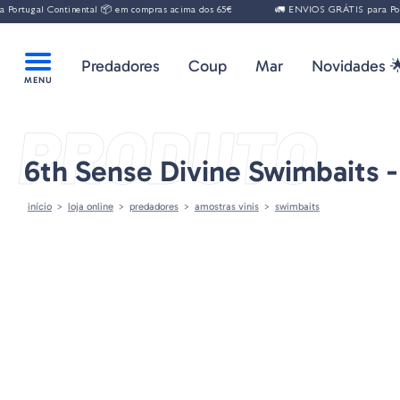
ortugal Continental 📦 em compras acima dos 65€
🚛 ENVIOS GRÁTIS para Portu
Predadores
Coup
Mar
Novidades 
PRODUTO
6th Sense Divine Swimbaits -
início
loja online
predadores
amostras vinis
swimbaits