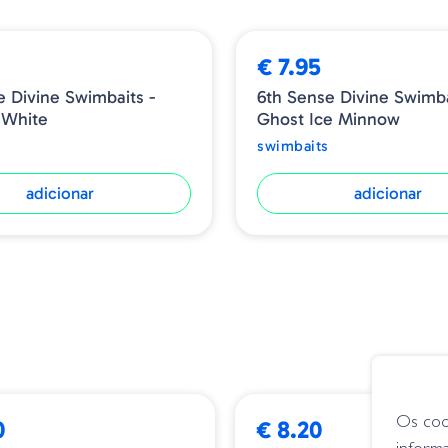
➕ OPÇÕES
€ 7.95
e Divine Swimbaits -
6th Sense Divine Swimba
 White
Ghost Ice Minnow
swimbaits
adicionar
adicionar
Os coo
0
€ 8.20