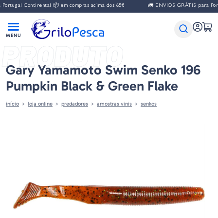
al Continental 📦 em compras acima dos 65€
🚛 ENVIOS GRÁTIS para Portugal C
PRODUTO
Gary Yamamoto Swim Senko 196
Pumpkin Black & Green Flake
início
loja online
predadores
amostras vinis
senkos