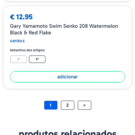
€ 12.95
Gary Yamamoto Swim Senko 208 Watermelon
Black & Red Flake
senkos
tamanhos dos artigos:
4"
5"
adicionar
1
2
>
produtos relacionados