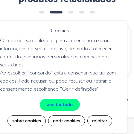
➕ OPÇÕES
Cookies
€ 5.85
€ 7.95
Os cookies são utilizados para aceder e armazenar
Amostra Stick 04-
Rapala Crush City
informações no seu dispositivo, de modo a oferecer
0603 Junebug
Salt Ned Roll -
conteúdo e anúncios personalizados com base nos
Ghost Morning
senkos
Dawn
seus dados.
senkos
Ao escolher "concordo" está a consentir que utilizem
cookies. Pode recusar ou pode recusar ou retirar o
consentimento escolhendo "Gerir definições".
condições de venda
livro de reclamações
aceitar tudo
privacidade
cookies
sobre cookies
gerir cookies
rejeitar
Grilo Pesca - Loja de Pesca e Competição © Todos os direitos reservados |
Desenvolvido por
Bomsite