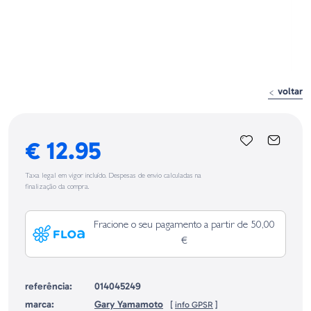
voltar
€ 12.95
Taxa legal em vigor incluído. Despesas de envio calculadas na
finalização da compra.
Fracione o seu pagamento a partir de 50,00
€
referência:
014045249
marca:
Gary Yamamoto
[
info GPSR
]