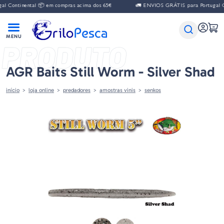
Continental 📦 em compras acima dos 65€
🚛 ENVIOS GRÁTIS para Portugal Con
PRODUTO
AGR Baits Still Worm - Silver Shad
início
loja online
predadores
amostras vinis
senkos