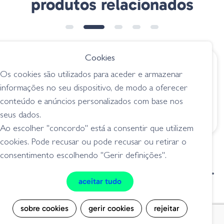
produtos relacionados
➕ OPÇÕES
Cookies
€ 6.05
€ 10.95
Os cookies são utilizados para aceder e armazenar
Big Critter Craw
Raid Japan Buggy
informações no seu dispositivo, de modo a oferecer
039-005 Junebug
Craw - 022 Amezari
conteúdo e anúncios personalizados com base nos
lagostins
lagostins
seus dados.
Ao escolher "concordo" está a consentir que utilizem
cookies. Pode recusar ou pode recusar ou retirar o
consentimento escolhendo "Gerir definições".
condições de venda
livro de reclamações
aceitar tudo
privacidade
cookies
sobre cookies
gerir cookies
rejeitar
Grilo Pesca - Loja de Pesca e Competição © Todos os direitos reservados |
Desenvolvido por
Bomsite