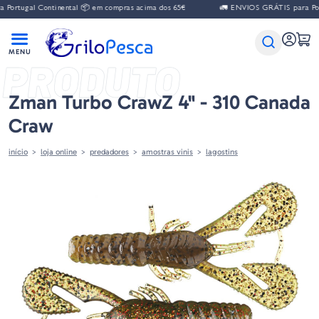
al Continental 📦 em compras acima dos 65€
🚛 ENVIOS GRÁTIS para Portugal 
PRODUTO
Zman Turbo CrawZ 4" - 310 Canada
Craw
início
loja online
predadores
amostras vinis
lagostins