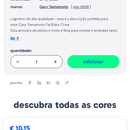
marca:
Gary Yamamoto
[
info GPSR
]
Identificação do fabricante e/ou empresa responsável da venda na União
Europeia, dos produtos da marca, conforme requerido no Regulamento
Lagostim de alta qualidade - esta é a descrição perfeita para
Geral sobre a Segurança dos Produtos (GPSR):
este Gary Yamamoto Fat Baby Craw.
Esta amostra de plástico mole é feita para resistir a embates tanto
em paus, rochas, esticoes em ervas... tudo a que normalmente o
+
ler
plástico de um lagostim normal não resiste.
Contém sal.
quantidade:
Tamanho: 3.75"
adicionar
Quantidade: 7
partilhe
descubra todas as cores
€ 10.15