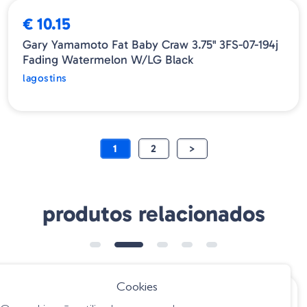
€ 10.15
Gary Yamamoto Fat Baby Craw 3.75" 3FS-07-194j
Fading Watermelon W/LG Black
lagostins
1
2
>
produtos relacionados
➕ OPÇÕES
Cookies
€ 6.60
€ 9.95