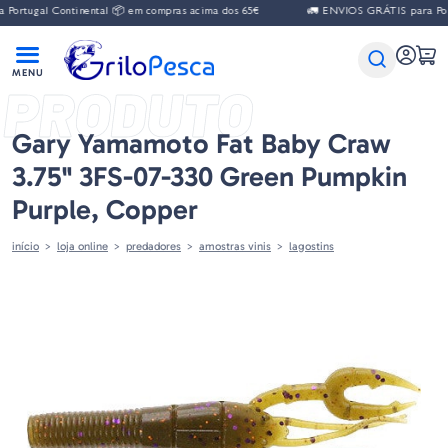
gal Continental 📦 em compras acima dos 65€
🚛 ENVIOS GRÁTIS para Portugal 
PRODUTO
Gary Yamamoto Fat Baby Craw
3.75" 3FS-07-330 Green Pumpkin
Purple, Copper
início
loja online
predadores
amostras vinis
lagostins